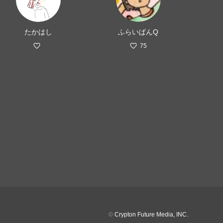
たかはし
ふらいぱんQ
75
©
Crypton Future Media, INC.