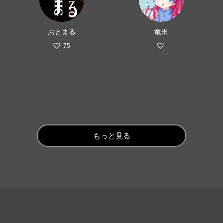
おとまる
竜田
75
もっと見る