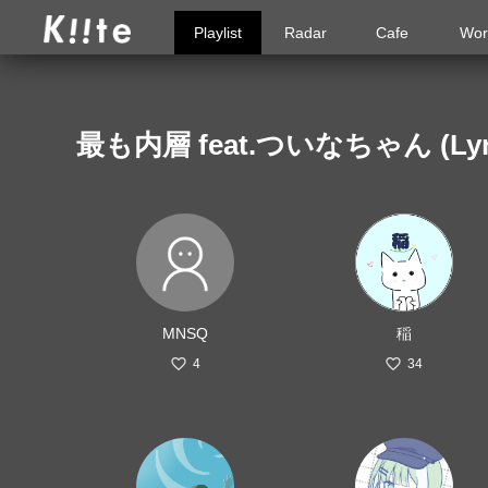
Playlist
Radar
Cafe
Wor
最も内層 feat.ついなちゃん (L
MNSQ
稲
4
34