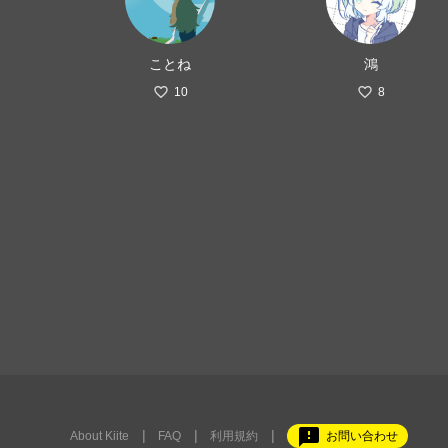
ことね
鴻
10
8
feedback
About Kiite
FAQ
利用規約
お問い合わせ