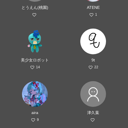
とうえん(桃園)
ATENE
1
美少女ロボット
9t
14
22
aira
津久葉
9