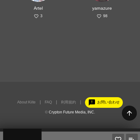
Artel
yamazure
3
98
feedback
About Kiite
FAQ
利用規約
お問い合わせ
arrow_upward
©
Crypton Future Media, INC.