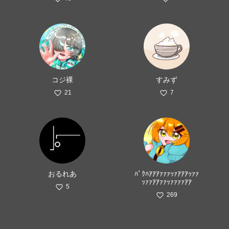
コジ裸
すみず
21
7
おるれあ
ﾊﾞｸﾊｱｱｱｧｧｧｯｧｱｱｱｯｧｧ
ｯｧｧｱｱｧｧｯｧｧｧｧｱｱ
5
269