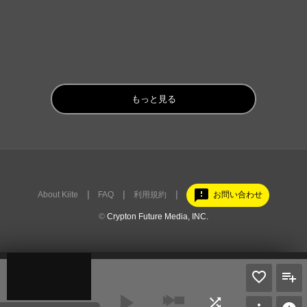
もっと見る
feedback
About Kiite
FAQ
利用規約
お問い合わせ
©
Crypton Future Media, INC.
play_arrow
shuffle