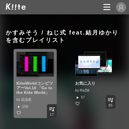
かすみそう / ねじ式 feat.結月ゆかり
を含むプレイリスト
KiiteWorldコンピツ
お気に入り
アーVol.10 「Go to
by
ReZM
the Kiite World」
play_arrow
57
queue_music
by
花浅葱
85
play_arrow
156
queue_music
17