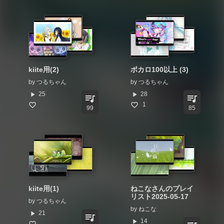
kiite用(2)
ボカロ100以上 (3)
by
つるちゃん
by
つるちゃん
play_arrow
play_arrow
25
28
queue_music
queue_music
1
99
85
kiite用(1)
ねこなさんのプレイ
リスト2025-05-17
by
つるちゃん
by
ねこな
play_arrow
21
queue_music
play_arrow
14