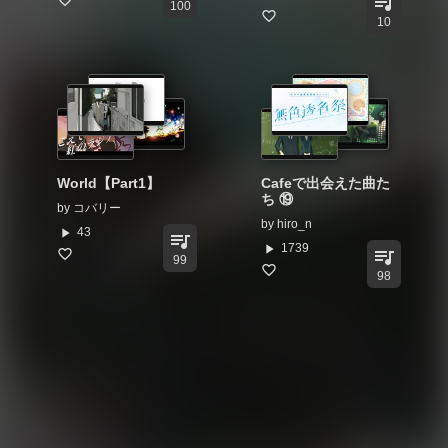
queue_music
100
10
World【Part1】
Cafeで出会えた曲た
ち ⑲
by
コバリー
by
hiro_n
play_arrow
43
queue_music
play_arrow
1739
queue_music
99
98