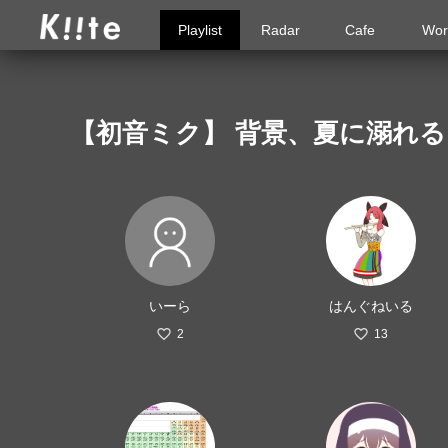
Playlist
Radar
Cafe
Wor
【初音ミク】 背景、夏に溺れ
いーら
はんぐねいる
2
13