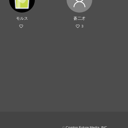
モルス
蒼二才
3
©
Crypton Future Media, INC.