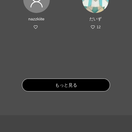
nazzkiite
だいず
12
もっと見る