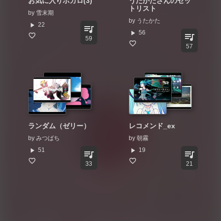
お気に入りボカロ(3)
うたかたさんのセッ
トリスト
by
雪末期
by
うたかた
play_arrow
22
queue_music
play_arrow
56
queue_music
59
57
ランダム（ゼリー）
レコメンド_ex
by
みつばち
by
朝霧
play_arrow
play_arrow
51
19
queue_music
queue_music
33
21