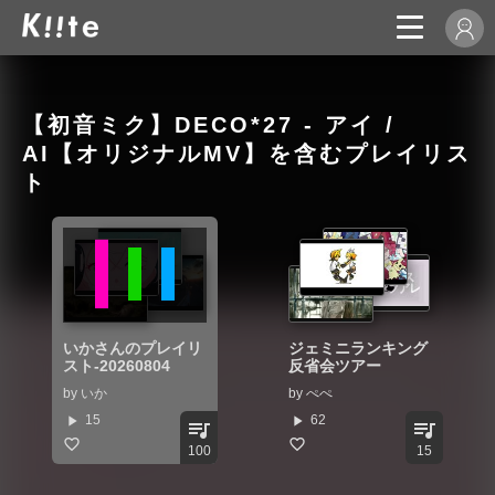
【初音ミク】DECO*27 - アイ /
AI【オリジナルMV】を含むプレイリス
ト
いかさんのプレイリ
ジェミニランキング
スト-20260804
反省会ツアー
by
いか
by
ぺぺ
play_arrow
play_arrow
15
62
queue_music
queue_music
100
15