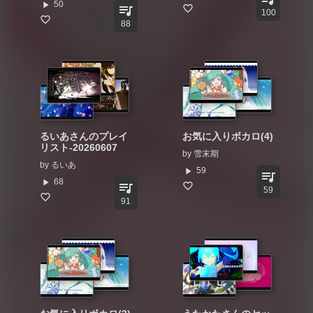
play_arrow
50
queue_music
100
88
るいあさんのプレイ
お気に入りボカロ(4)
リスト-20260607
by
雪末期
by
るいあ
play_arrow
59
queue_music
play_arrow
68
queue_music
59
91