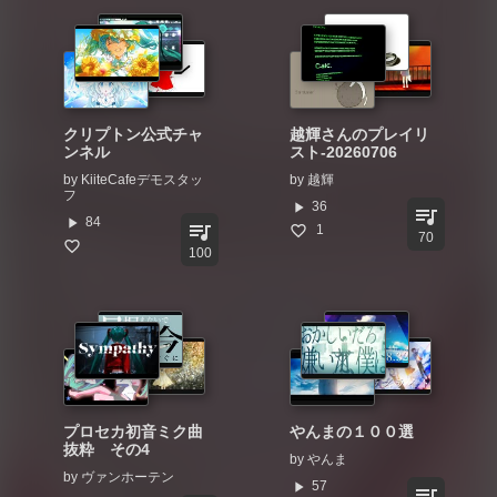
クリプトン公式チャ
越輝さんのプレイリ
ンネル
スト-20260706
by
KiiteCafeデモスタッ
by
越輝
フ
play_arrow
36
queue_music
play_arrow
84
queue_music
1
70
100
プロセカ初音ミク曲
やんまの１００選
抜粋 その4
by
やんま
by
ヴァンホーテン
play_arrow
57
queue_music