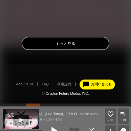
もっと見る
feedback
About Kiite
FAQ
利用規約
お問い合わせ
©
Crypton Future Media, INC.
洛天依（Luo Tianyi）/ T.A.O. -music video-
洛天依 - Luo Tianyi
768
619
play_arrow
shuffle