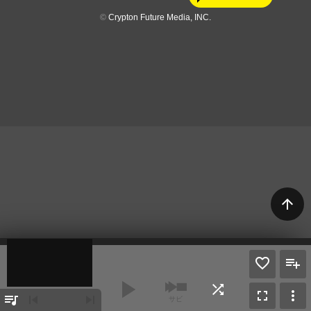
©
Crypton Future Media, INC.
arrow_upward
play_arrow
shuffle
fullscreen
more_vert
queue_music
skip_previous
skip_next
サビ