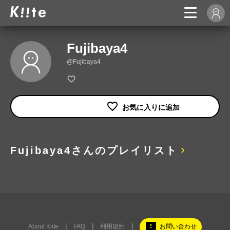
Fujibaya4
@Fujibaya4
Fujibaya4さんのプレイリスト
feedback
About Kiite
FAQ
利用規約
お問い合わせ