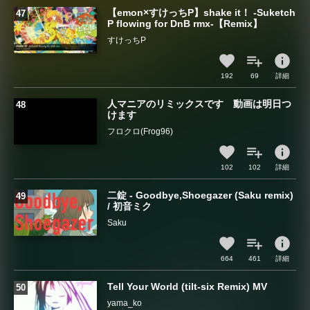
【emon×すけっちP】shake it！ -Suketch
P flowing for DnB rmx-【Remix】
すけっちP
info
192
69
詳細
人マニアのリミックスです 動画は明日つ
けます
フロクロ(Frog96)
info
102
102
詳細
二錠 - Goodbye,Shoegazer (Saku remix)
/ 初音ミク
Saku
info
664
461
詳細
Tell Your World (tilt-six Remix) MV
yama_ko