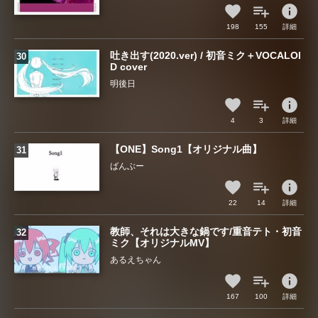
info
198
155
詳細
吐き出す(2020.ver) / 初音ミク＋VOCALOI
D cover
明後日
info
4
3
詳細
【ONE】Song1【オリジナル曲】
ばんぶー
info
22
14
詳細
教師、それは大きな鍋です/重音テト・初音
ミク【オリジナルMV】
あるえちゃん
info
167
100
詳細