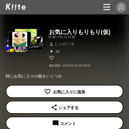
お気に入りもりもり(仮)
55 曲 / 231 分 31 秒
じゃがバタ
person
play_arrow
34
最終更新: 2025-01-05 20:59:50
特にお気に入りの曲をいくつか
share
シェアする
mode_comment
コメント