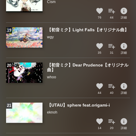
Cism
info
76
44
詳細
【初音ミク】Light Falls【オリジナル曲】
wgy
info
35
31
詳細
【初音ミク】Dear Prudence【オリジナル
曲】
whoo
info
44
40
詳細
【UTAU】sphere feat.origami-i
eknoh
info
14
20
詳細