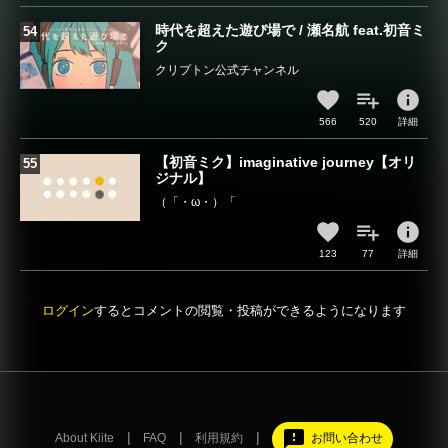
時代を超えた遊び場で / 瀬名航 feat.初音ミ
ク
クリプトン公式チャンネル
info
566
520
詳細
【初音ミク】imaginative journey【オリ
ジナル】
（「・ω・）「
info
123
77
詳細
ログイン
するとコメントの閲覧・投稿ができるようになります
feedback
About Kiite
FAQ
利用規約
お問い合わせ