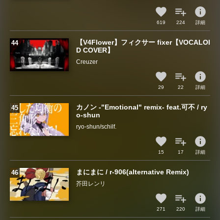
info
619
224
詳細
【V4Flower】フィクサー fixer【VOCALOI
D COVER】
Creuzer
info
29
22
詳細
カノン -"Emotional" remix- feat.可不 / ry
o-shun
ryo-shun/schilf.
info
15
17
詳細
まにまに / r-906(alternative Remix)
芥田レンリ
info
271
220
詳細