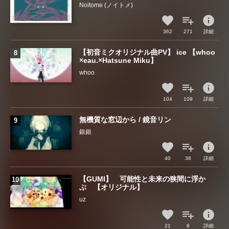
Noitome (ノイトメ)
info
362
271
詳細
【初音ミクオリジナル曲PV】 ice 【whoo
×eau.×Hatsune Miku】
whoo
info
104
109
詳細
無機質な窓辺から / 鏡音リン
銀銀
info
40
38
詳細
【GUMI】 可能性と未来の狭間に浮か
ぶ 【オリジナル】
uz
info
21
8
詳細