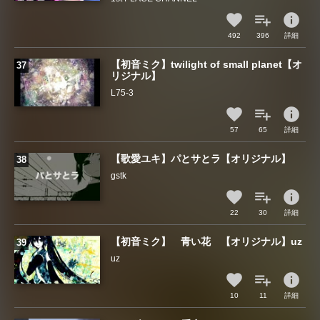
info
492
396
詳細
【初音ミク】twilight of small planet【オ
リジナル】
L75-3
info
57
65
詳細
【歌愛ユキ】パとサとラ【オリジナル】
gstk
info
22
30
詳細
【初音ミク】 青い花 【オリジナル】uz
uz
info
10
11
詳細