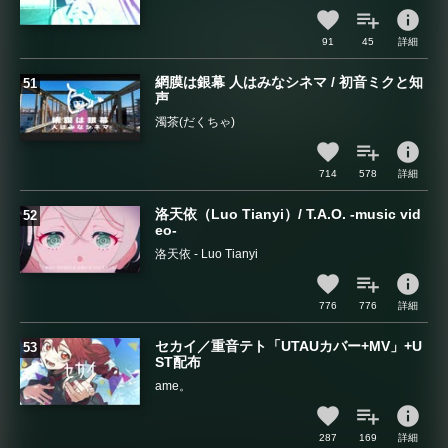
info
91
45
詳細
網膜は銀幕 人はみなシネマ / 初音ミクと知
声
濁茶(だくちゃ)
info
714
578
詳細
洛天依（Luo Tianyi）/ T.A.O. -music vid
eo-
洛天依 - Luo Tianyi
info
776
776
詳細
セカイ／重音テト「UTAUカバー+MV」+U
ST配布
ame。
info
287
169
詳細