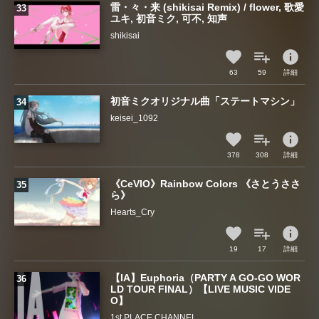
雷・々・来 (shikisai Remix) / flower, 歌愛
ユキ, 初音ミク, 可不, 知声
shikisai
info
63
59
詳細
初音ミクオリジナル曲「ステートマシン」
keisei_1092
info
378
308
詳細
《CeVIO》Rainbow Colors 《さとうささ
ら》
Hearts_Cry
info
19
17
詳細
【IA】Euphoria（PARTY A GO-GO WOR
LD TOUR FINAL）【LIVE MUSIC VIDE
O】
1st PLACE CHANNEL