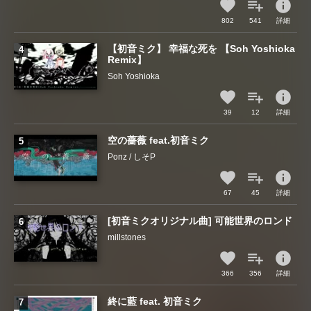
info
802
541
詳細
【初音ミク】 幸福な死を 【Soh Yoshioka
Remix】
Soh Yoshioka
info
39
12
詳細
空の薔薇 feat.初音ミク
Ponz / しそP
info
67
45
詳細
[初音ミクオリジナル曲] 可能世界のロンド
millstones
info
366
356
詳細
終に藍 feat. 初音ミク