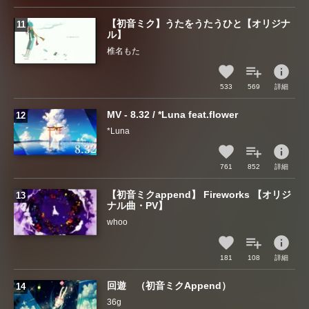
【初音ミク】うたをうたうひと【オリジナ
ル】
椎名もた
info
533
569
詳細
MV - 8.32 / *Luna feat.flower
*Luna
info
761
852
詳細
【初音ミクappend】 Fireworks 【オリジ
ナル曲・PV】
whoo
info
181
108
詳細
回遊 （初音ミクAppend）
36g