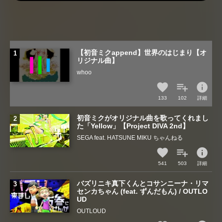
【初音ミクappend】世界のはじまり【オ
リジナル曲】
whoo
info
133
102
詳細
初音ミクがオリジナル曲を歌ってくれまし
た「Yellow」【Project DIVA 2nd】
SEGA feat. HATSUNE MIKU ちゃんねる
info
541
503
詳細
バズリニキ真下くんとコサンニーナ・リマ
センカちゃん (feat. ずんだもん) / OUTLO
UD
OUTLOUD