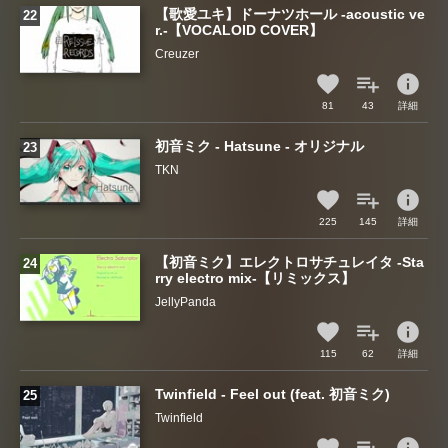
【歌愛ユキ】ドーナツホール -acoustic ve
r.-【VOCALOID COVER】
Creuzer
info
81
43
詳細
初音ミク - Hatsune - オリジナル
TKN
info
225
145
詳細
【初音ミク】エレクトロサチュレイタ -Sta
rry electro mix-【リミックス】
JellyPanda
info
115
62
詳細
Twinfield - Feel out (feat. 初音ミク)
Twinfield