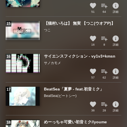
info
51
64
詳細
【猫村いろは】 無実 【つこ(ウオアP)】
つこ
info
16
8
詳細
サイエンスフィクション - vy1v3+kmsn
サノカモメ
info
57
62
詳細
BeatSea「夏夢 ‐ feat.初音ミク」
BeatSea(ビートシー)
info
36
28
詳細
めーっちゃ可愛い初音ミク//youme