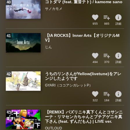
コトダマ (feat. 重音テト) / kamome sano
サノカモメ
info
955
985
詳細
【IA ROCKS】Inner Arts【オリジナルM
V】
じん
info
494
370
詳細
うちのリンさんがYellow(livetune)をアレ
ンジしたようです
GYARI（ココアシガレットP）
info
322
184
詳細
【REMIX】バズリニキ真下くんとコサンニ
ーナ・リマセンカちゃんとブチアゲニキ真
下さん (feat. ずんだもん) | LIVE ver.
OUTLOUD