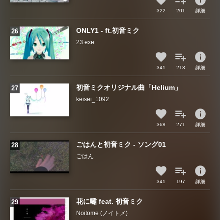
info
322
201
詳細
ONLY1 - ft.初音ミク
23.exe
info
341
213
詳細
初音ミクオリジナル曲「Helium」
keisei_1092
info
368
271
詳細
ごはんと初音ミク - ソング01
ごはん
info
341
197
詳細
花に嘯 feat. 初音ミク
Noitome (ノイトメ)