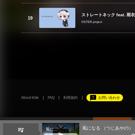
ストレートネック feat. 雨衣
OSTER project
feedback
About Kiite
FAQ
利用規約
お問い合わせ
風になる （つじあやの） ／
queue_music