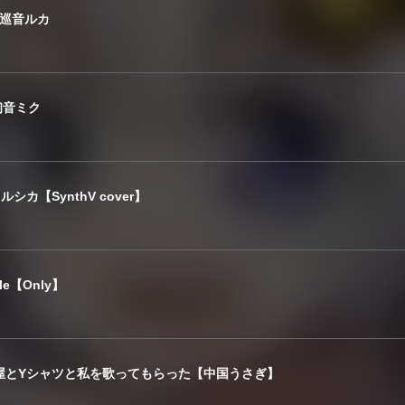
at.巡音ルカ
. 初音ミク
シカ【SynthV cover】
le【Only】
】部屋とYシャツと私を歌ってもらった【中国うさぎ】