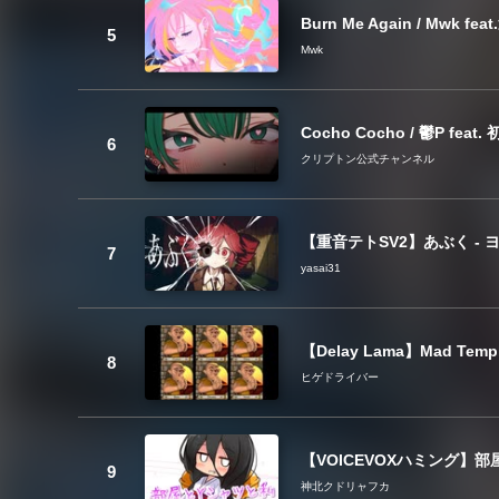
Burn Me Again / Mwk fe
Mwk
Cocho Cocho / 鬱P feat
クリプトン公式チャンネル
【重音テトSV2】あぶく - ヨル
yasai31
【Delay Lama】Mad Temp
ヒゲドライバー
【VOICEVOXハミング
神北クドリャフカ