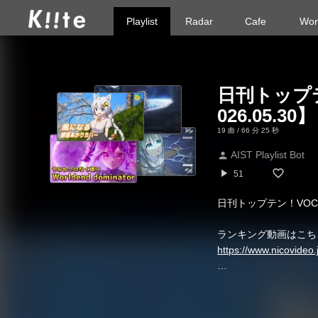
Playlist
Radar
Cafe
Wor
日刊トップテ
026.05.30】
19 曲 / 66 分 25 秒
AIST Playlist Bot
person
play_arrow
51
日刊トップテン！VOCA
ランキング動画はこち
https://www.nicovide
※ プレイリストの順