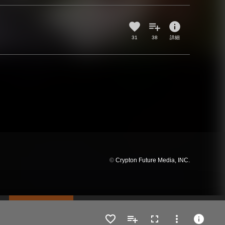
info
31
38
詳細
©
Crypton Future Media, INC.
fullscreen
more_vert
info