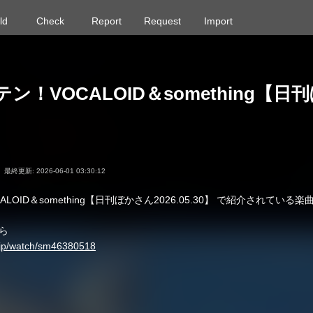
ld
Check
Report
Request
Import
ン！VOCALOID＆something【日
最終更新: 2026-06-01 03:30:12
LOID＆something【日刊ぼかさん2026.05.30】 で紹介されている
ら
o.jp/watch/sm46380518
序は、ランキングの順位とは異なります