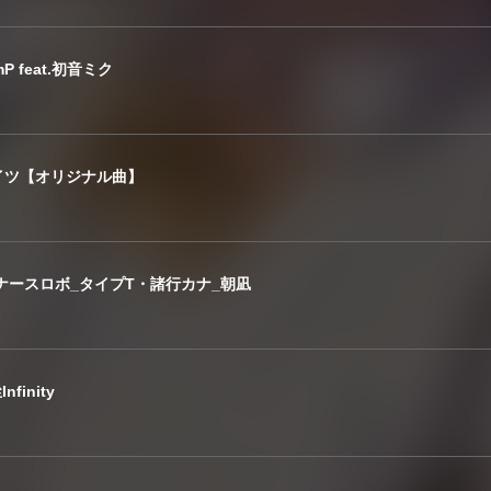
 feat.初音ミク
イツ【オリジナル曲】
ナースロボ_タイプT・諸行カナ_朝凪
finity