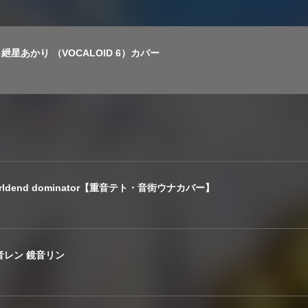
紲星あかり （VOCALOID 6）カバー
dend dominator【重音テト・音街ウナカバー】
t.鏡音レン 鏡音リン