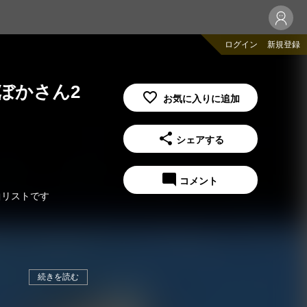
ログイン
新規登録
刊ぼかさん2
share
シェアする
mode_comment
コメント
楽曲リストです
続きを読む