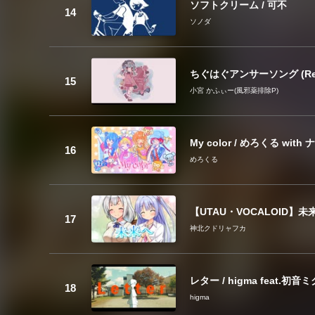
ソフトクリーム / 可不
ソノダ
ちぐはぐアンサーソング (Rearr
小宮 かふぃー(風邪薬排除P)
My color / めろくる w
めろくる
【UTAU・VOCALOID】
神北クドリャフカ
レター / higma feat.初音ミ
higma