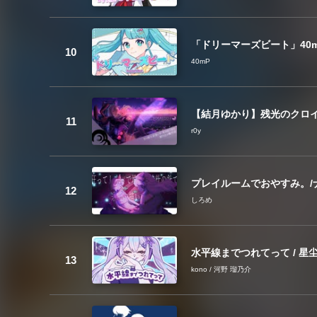
「ドリーマーズビート」40mP
40mP
【結月ゆかり】残光のクロ
r0y
プレイルームでおやすみ。/
しろめ
水平線までつれてって / 星尘In
kono / 河野 瑠乃介