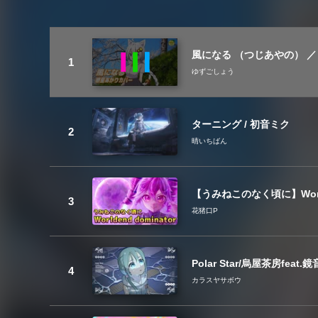
風になる （つじあやの） ／ 
ゆずごしょう
ターニング / 初音ミク
晴いちばん
【うみねこのなく頃に】Worl
花猪口P
Polar Star/烏屋茶房fea
カラスヤサボウ