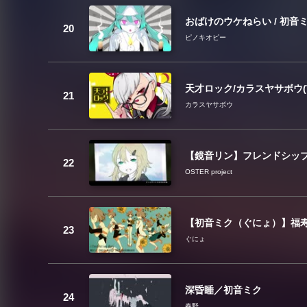
おばけのウケねらい / 初音
ピノキオピー
天才ロック/カラスヤサボウ(V
カラスヤサボウ
【鏡音リン】フレンドシッ
OSTER project
【初音ミク（ぐにょ）】福
ぐにょ
深昏睡／初音ミク
春野