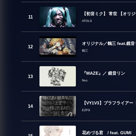
【初音ミク】 常世 【オリ
ATOLS
オリジナル／鶴三 feat.鏡
鶴三
『MAZE』／ 鏡音リン
Noz.
【VY1V3】ブラフライア
EZFG
花めづる君 / feat. GUMI