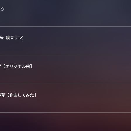
ミク
o.鏡音リン)
プ【オリジナル曲】
寿草【作曲してみた】