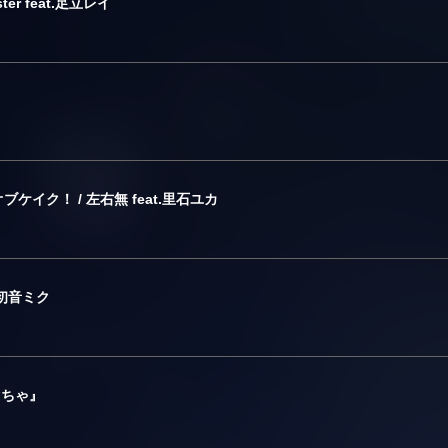
er feat.足立レイ
イク！ / 左右無 feat.里石ユカ
.初音ミク
ぐちゃ』