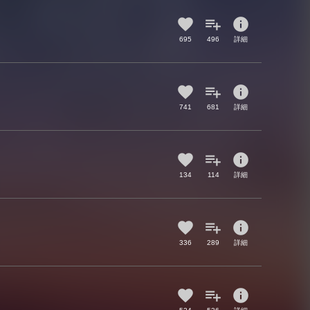
info
695
496
詳細
info
741
681
詳細
info
134
114
詳細
info
336
289
詳細
info