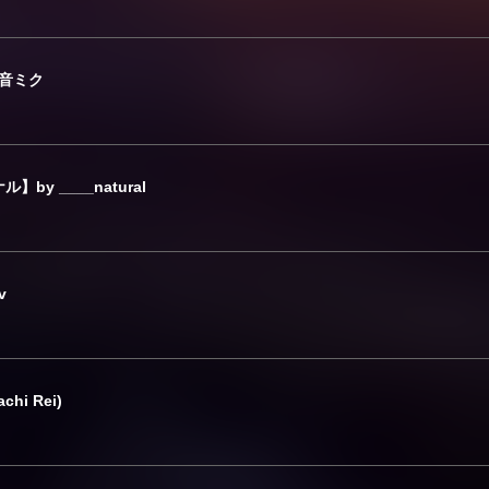
初音ミク
y ____natural
v
achi Rei)