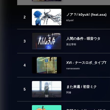
ノア？/ k0yuk! (feat.asa)
k0yuk!
人間の条件 - 唄音ウタ
新志零樹
XVI - ナースロボ_タイプT
nanaxasato
また来週 / 初音ミク
阿修