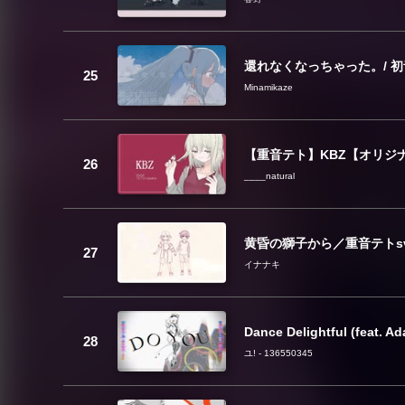
還れなくなっちゃった。/ 
Minamikaze
【重音テト】KBZ【オリジナル】b
____natural
黄昏の獅子から／重音テトs
イナナキ
Dance Delightful (feat. Ad
ユ! - 136550345