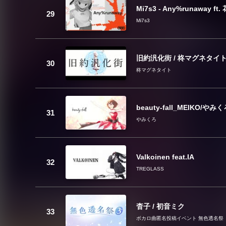
Mi7s3 - Any%runaway ft.
Mi7s3
旧約汎化街 / 柊マグネタイト 
柊マグネタイト
beauty-fall_MEIKO/やみ
やみくろ
Valkoinen feat.IA
TREGLASS
杳子 / 初音ミク
ボカロ曲匿名投稿イベント 無色透名祭