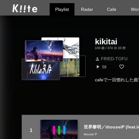
Playlist
Radar
Cafe
Wor
kikitai
100 曲 / 374 分 33 秒
FRIED-TOFU
person
play_arrow
58
cafeで一目惚れした
世界黎明／ittouseiP (feat.IA)
ittousei P