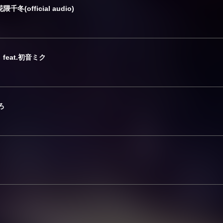
 花隈千冬(official audio)
feat.初音ミク
くろ