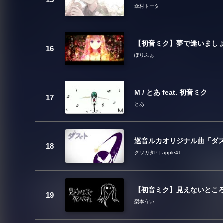
傘村トータ
【初音ミク】夢で逢いまし
ぽりふぉ
M / とあ feat. 初音ミク
とあ
巡音ルカオリジナル曲「ダ
クワガタP | apple41
【初音ミク】見えないとこ
梨本うい