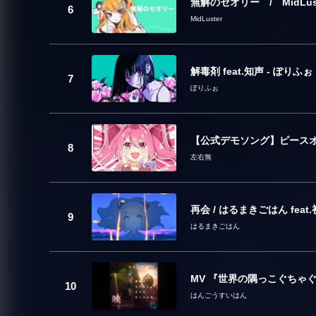
無解のセオリー / MidLust
MidLuster
解毒剤 feat.知声 - ぽりふぉ
ぽりふぉ
【公式デモソング】ピースオブケ
左右無
再会 / はるまきごはん feat
はるまきごはん
MV 『世界の隅っこぐちゃ
はんごうすいはん