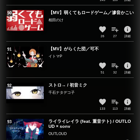
【MV】弱くてもロードゲーム／滲音かこい
相田のけ
info
26
27
詳細
【MV】がらくた団／可不
イトマP
info
51
32
詳細
ストロ→ / 初音ミク
千石ナタデコ子
info
133
113
詳細
ライライレイラ (feat. 重音テト) / OUTLO
UD × sonv
OUTLOUD