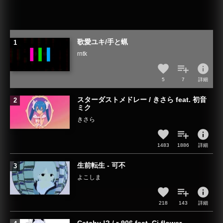
歌愛ユキ/手と蝋
rntk
info
5
7
詳細
スターダストメドレー / きさら feat. 初音
ミク
きさら
info
1483
1886
詳細
生前転生 - 可不
よこしま
info
218
143
詳細