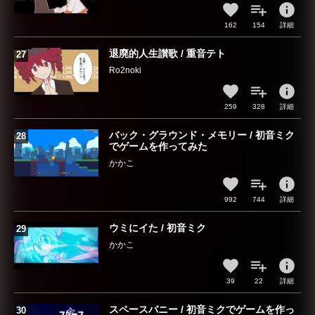
info
162
154
詳細
退廃的人生讃歌 / 重音テト
Ro2noki
info
259
328
詳細
バック・グラウンド・メモリー / 初音ミク
でゲームを作ってみた
かかこ
info
992
744
詳細
ウミにイた / 初音ミク
かかこ
info
39
22
詳細
スペースバニー / 初音ミクでゲームを作っ