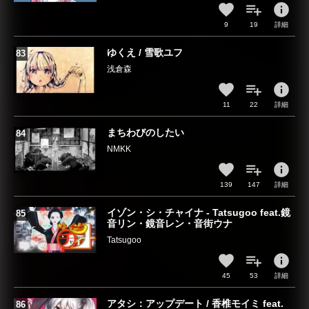
info
9
19
詳細
ゆくえ / 雪歌ユフ
浅倉森
info
11
22
詳細
まちわびのしたい
NMKK
info
139
147
詳細
イゾン・シ・チャイナ - Tatsugoo feat.鏡
音リン・鏡音レン・音街ウナ
Tatsugoo
info
45
53
詳細
アタシ：アップデート / 香椎モイミ feat.