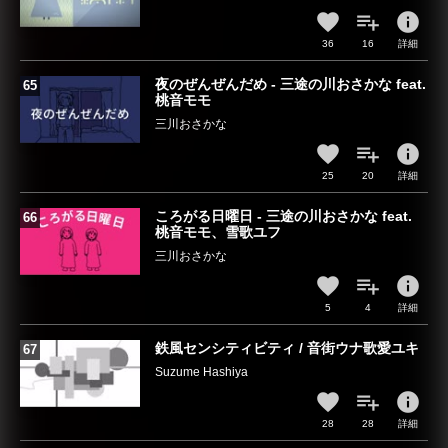
info
36
16
詳細
夜のぜんぜんだめ - 三途の川おさかな feat.
桃音モモ
三川おさかな
info
25
20
詳細
ころがる日曜日 - 三途の川おさかな feat.
桃音モモ、雪歌ユフ
三川おさかな
info
5
4
詳細
鉄風センシティビティ / 音街ウナ歌愛ユキ
Suzume Hashiya
info
28
28
詳細