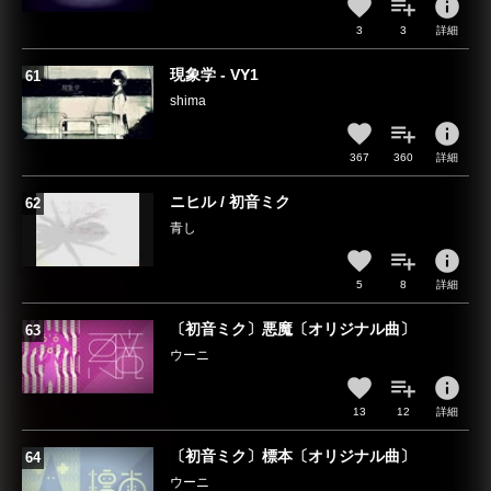
info
3
3
詳細
現象学 - VY1
shima
info
367
360
詳細
ニヒル / 初音ミク
青し
info
5
8
詳細
〔初音ミク〕悪魔〔オリジナル曲〕
ウーニ
info
13
12
詳細
〔初音ミク〕標本〔オリジナル曲〕
ウーニ