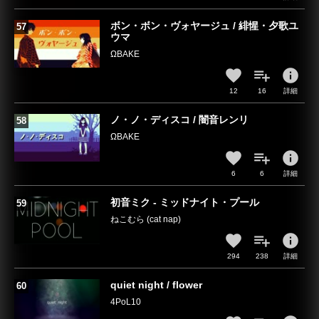
ボン・ボン・ヴォヤージュ / 緋惺・夕歌ユ
ウマ
ΩBAKE
info
12
16
詳細
ノ・ノ・ディスコ / 闇音レンリ
ΩBAKE
info
6
6
詳細
初音ミク - ミッドナイト・プール
ねこむら (cat nap)
info
294
238
詳細
quiet night / flower
4PoL10