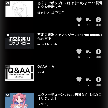
あくまでポップに / ほそまつちよ feat.初音
ミク＆音街ウナ
ほそまつちよ(何者P)
info
42
28
詳細
不定点観測ファンタジー / endroll fanclub
feat.可不
endroll fanclub
info
49
39
詳細
Q&AA／IA
short
info
7
9
詳細
エヴァーチューン / feat.初音ミク【ボカロ
オリジナル】
うつ伏せ