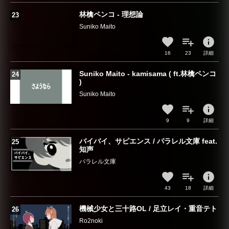
林檎ペンコ - 理想論
Suniko Maito
info
16
23
詳細
Suniko Maito - kamisama ( ft.林檎ペンコ
)
Suniko Maito
info
9
9
詳細
バイバイ、サピエンス / パラレル文庫 feat.
知声
パラレル文庫
info
43
18
詳細
機械少女と三十路OL / 足立レイ・重音テト
Ro2noki