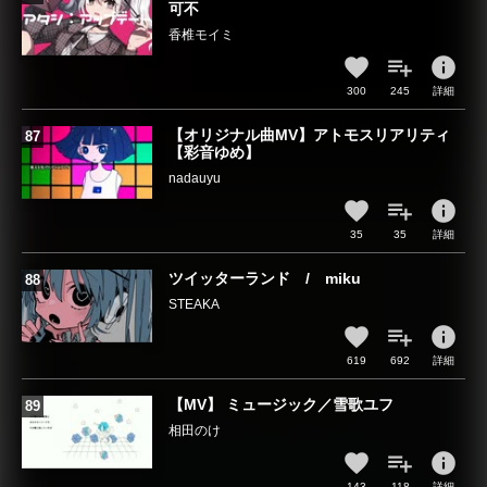
可不
香椎モイミ
info
300
245
詳細
【オリジナル曲MV】アトモスリアリティ
【彩音ゆめ】
nadauyu
info
35
35
詳細
ツイッターランド / miku
STEAKA
info
619
692
詳細
【MV】 ミュージック／雪歌ユフ
相田のけ
info
143
118
詳細