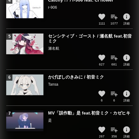
Catchy !? / r-906 feat. Ci flower
r-906
info
1111
1077
詳細
センシティブ・ゴースト / 瀬名航 feat.初音
ミク
瀬名航
info
627
681
詳細
かげぼしのきみに / 初音ミク
Tansa
info
6
6
詳細
MV「誤作動」是 feat.初音ミク・カゼヒキ
是︎︎
info
267
356
詳細