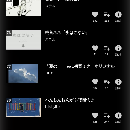
ステル
info
132
116
詳細
根音ネネ『夜はこない』
ステル
info
41
23
詳細
「夏の」 feat.初音ミク オリジナル
1018
info
26
24
詳細
へんじんおんがく/初音ミク
littlebylittle
info
425
344
詳細