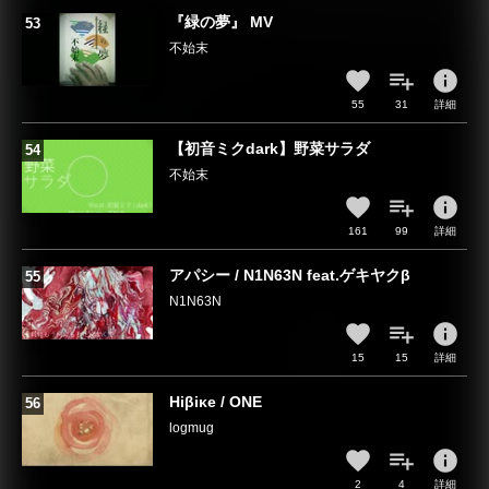
『緑の夢』 MV
不始末
info
55
31
詳細
【初音ミクdark】野菜サラダ
不始末
info
161
99
詳細
アパシー / N1N63N feat.ゲキヤクβ
N1N63N
info
15
15
詳細
Hiβiκe / ONE
logmug
info
2
4
詳細