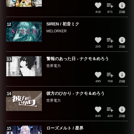
info
416
671
詳細
SIREN / 初音ミク
MELORKER
info
205
248
詳細
警報のあった日 - ナクモ＆めろう
世界電力
info
495
709
詳細
彼方のひかり - ナクモ＆めろう
世界電力
info
645
420
詳細
ローズメルト / 星界