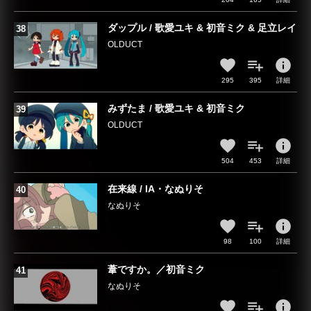
ダップル / 歌愛ユキ & 初音ミク & 足立レイ
OLDUCT
info
295
395
詳細
みずたま / 歌愛ユキ & 初音ミク
OLDUCT
info
504
453
詳細
在来線 / IA・なぬりそ
なぬりそ
info
98
100
詳細
葦ですか。／初音ミク
なぬりそ
info