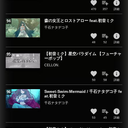
info
470
357
詳細
森の女王とロストアロー feat.初音ミク
千石ナタデコ子
info
48
52
詳細
【初音ミク】星空パラダイム 【フューチャ
ーポップ】
CELLON.
info
50
58
詳細
Sweet-Swim-Mermaid / 千石ナタデコ子 fe
at.初音ミク
千石ナタデコ子
info
53
45
詳細