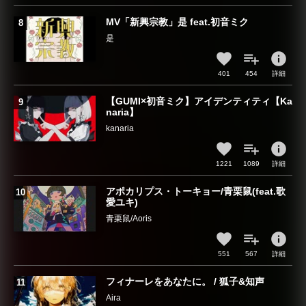
MV「新興宗教」是 feat.初音ミク
是︎︎
info
401
454
詳細
【GUMI×初音ミク】アイデンティティ【Ka
naria】
kanaria
info
1221
1089
詳細
アポカリプス・トーキョー/青栗鼠(feat.歌
愛ユキ)
青栗鼠/Aoris
info
551
567
詳細
フィナーレをあなたに。 / 狐子&知声
Aira