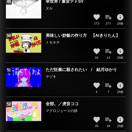
幸世界 / 重音テトSV
ヌル
info
273
277
詳細
美味しい炒飯の作り方 【AIきりたん】
トモキチ
info
34
13
詳細
ただ狂奏に殺されたい / 結月ゆかり
ヤヅキ
info
4
7
詳細
全部。／虎音ココ
マグロジュースの跡
info
39
29
詳細