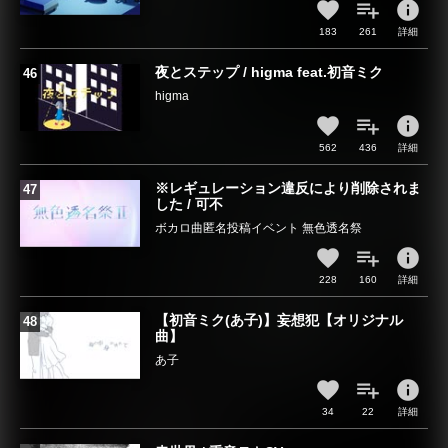
info
183
261
詳細
夜とステップ / higma feat.初音ミク
higma
info
562
436
詳細
※レギュレーション違反により削除されま
した / 可不
ボカロ曲匿名投稿イベント 無色透名祭
info
228
160
詳細
【初音ミク(あ子)】妄想犯【オリジナル
曲】
あ子
info
34
22
詳細