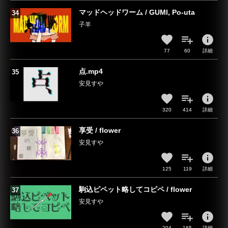
マッドヘッドワーム / GUMI, Po-uta
子羊
info
77
60
詳細
点.mp4
安見すや
info
320
414
詳細
享受 / flower
安見すや
info
125
119
詳細
駒込ピペット略してコピペ / flower
安見すや
info
204
165
詳細