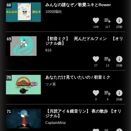
みんなの謎なぞ／歌愛ユキとflower
100回嘔吐
info
149
117
詳細
【初音ミク】 死んだドルフィン 【オリ
ジナル曲】
816
info
27
12
詳細
あなただけ見ていたいの / 初音ミク
ツメ菜
info
3
4
詳細
【月読アイ＆鏡音リン】 夜の散歩 【オリ
ジナル】
CaptainMirai