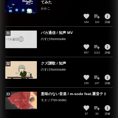
てみた
かかこ
info
164
110
詳細
バカ通信 / 知声 MV
のすけ/isonosuke
info
857
1121
詳細
クズ讃歌 / 知声
のすけ/isonosuke
info
150
147
詳細
意味のない音楽 / m-sode feat.重音テト
モエソデ(m-sode)
info
37
33
詳細