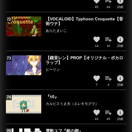
info
45
44
詳細
【VOCALOID】Typhoon Croquette【音
街ウナ】
あらたまいこ
info
14
10
詳細
【鏡音レン】PROP【オリジナル・ボカロ
ラップ】
ヒーリン
info
7
4
詳細
『±0』
カルピスうま夫（エレキモグラ）
info
43
45
詳細
雪歌ユフ『銀の都』