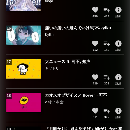
mopi
info
436
414
詳細
痛いの痛いの飛んでいけ/可不-kyiku
Kyiku
info
112
142
詳細
大ニュース ft. 可不, 知声
キツネリ
info
439
358
詳細
カオスオブザイヌ／ flower・可不
Δ /小ノ寺 空
info
511
329
詳細
『月明かりに 君を想えば』/曲がり feat.初