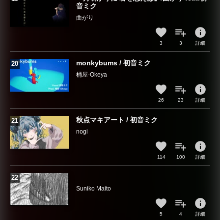
音ミク
曲がり
info
3
3
詳細
monkybums / 初音ミク
桶屋-Okeya
info
26
23
詳細
秋点マキアート / 初音ミク
nogi
info
114
100
詳細
Suniko Maito
info
5
4
詳細