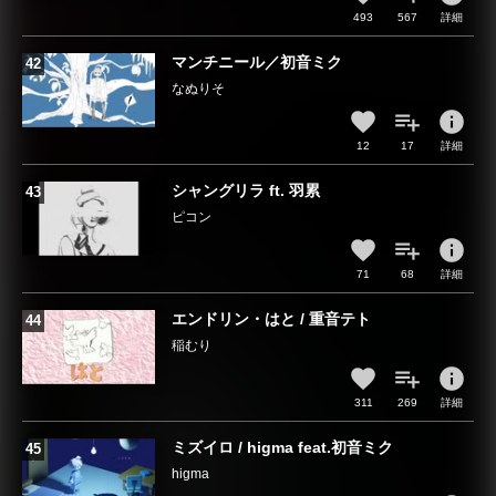
493
567
詳細
マンチニール／初音ミク
なぬりそ
info
12
17
詳細
シャングリラ ft. 羽累
ピコン
info
71
68
詳細
エンドリン・はと / 重音テト
稲むり
info
311
269
詳細
ミズイロ / higma feat.初音ミク
higma