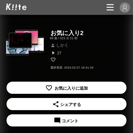
お気に入り2
98 曲 / 323 分 21 秒
しかく
person
play_arrow
27
最終更新: 2024-02-27 18:41:34
share
シェアする
mode_comment
コメント