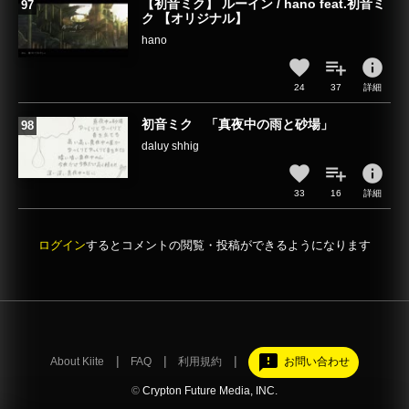
【初音ミク】 ルーイン / hano feat.初音ミ
ク 【オリジナル】
hano
info
24
37
詳細
初音ミク 「真夜中の雨と砂場」
daluy shhig
info
33
16
詳細
ログイン
するとコメントの閲覧・投稿ができるようになります
feedback
About Kiite
FAQ
利用規約
お問い合わせ
©
Crypton Future Media, INC.