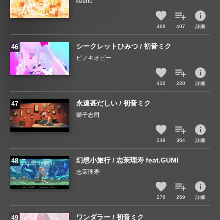
keeno
info
468
407
詳細
シークレットひみつ / 初音ミク
ピノキオピー
info
436
220
詳細
永遠甚だしい / 初音ミク
獅子志司
info
349
364
詳細
幻想小旅行 / 志茉理寿 feat.GUMI
志茉理寿
info
276
259
詳細
ワンダラー / 初音ミク