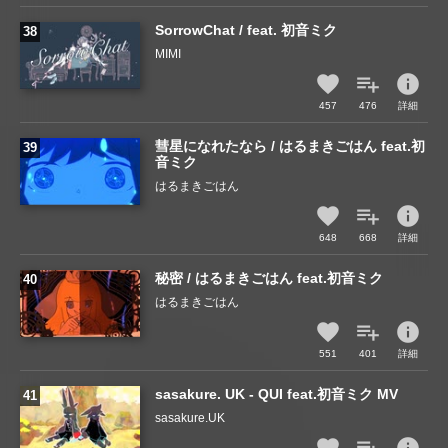
SorrowChat / feat. 初音ミク
MIMI
info
457
476
詳細
彗星になれたなら / はるまきごはん feat.初
音ミク
はるまきごはん
info
648
668
詳細
秘密 / はるまきごはん feat.初音ミク
はるまきごはん
info
551
401
詳細
sasakure. UK - QUI feat.初音ミク MV
sasakure.UK