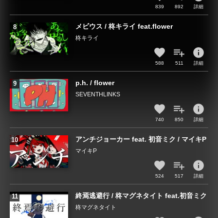
839
892
詳細
メビウス / 柊キライ feat.flower
柊キライ
info
588
511
詳細
p.h. / flower
SEVENTHLINKS
info
740
850
詳細
アンチジョーカー feat. 初音ミク / マイキP
マイキP
info
524
517
詳細
終焉逃避行 / 柊マグネタイト feat.初音ミク
柊マグネタイト