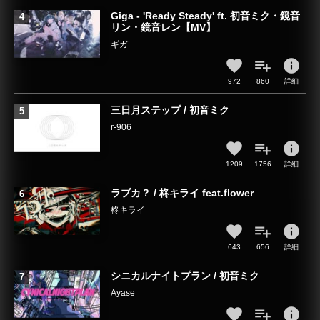
Giga - 'Ready Steady' ft. 初音ミク・鏡音
リン・鏡音レン【MV】
ギガ
info
972
860
詳細
三日月ステップ / 初音ミク
r-906
info
1209
1756
詳細
ラブカ？ / 柊キライ feat.flower
柊キライ
info
643
656
詳細
シニカルナイトプラン / 初音ミク
Ayase
info