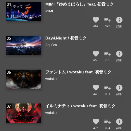
MIMI『ゆめまぼろし』feat. 初音ミク
MIMI
info
469
392
詳細
Day&Night / 初音ミク
Aqu3ra
info
653
705
詳細
ファントム / wotaku feat. 初音ミク
wotaku
info
443
381
詳細
イルミナティ / wotaku feat. 初音ミク
wotaku
info
475
394
詳細