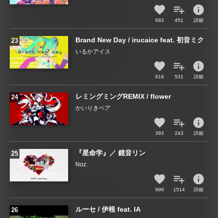
info
683
451
詳細
Brand New Day / irucaice feat. 初音ミク
いるかアイス
info
618
531
詳細
レミングミングREMIX / flower
かいりきベア
info
393
243
詳細
『星命学』／ 鏡音リン
Noz.
info
996
1514
詳細
ルーセ / 伊根 feat. IA