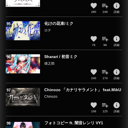
info
280
249
詳細
化けの花束/ミク
ロテ
info
76
98
詳細
Sharari / 初音ミク
雄之助
info
240
174
詳細
Chinozo 「カナリヤラメント」 feat.MikU
Chinozo
info
106
125
詳細
フォトコピー ft. 闇音レンリ VY1