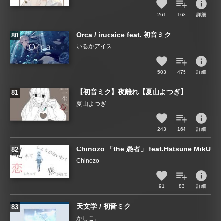
info
261
168
詳細
Orca / irucaice feat. 初音ミク
いるかアイス
info
503
475
詳細
【初音ミク】夜離れ【夏山よつぎ】
夏山よつぎ
info
243
164
詳細
Chinozo 「the 愚者」 feat.Hatsune MikU
Chinozo
info
91
83
詳細
天文学 / 初音ミク
かしこ。