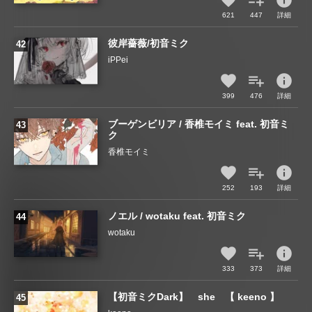
info
621
447
詳細
彼岸薔薇/初音ミク
iPPei
info
399
476
詳細
ブーゲンビリア / 香椎モイミ feat. 初音ミ
ク
香椎モイミ
info
252
193
詳細
ノエル / wotaku feat. 初音ミク
wotaku
info
333
373
詳細
【初音ミクDark】 she 【 keeno 】