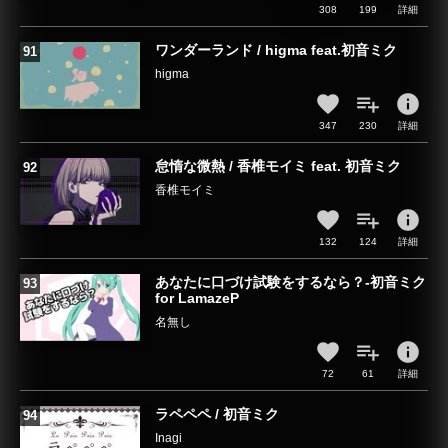
308
199
詳細
ワンダーランド / higma feat.初音ミク
higma
info
347
230
詳細
怠惰な微熱 / 香椎モイミ feat. 初音ミク
香椎モイミ
info
132
124
詳細
あなたに口づけ試験をするなら？-初音ミク
for LamazeP
名無し
info
72
61
詳細
ラペペペ / 初音ミク
Inagi