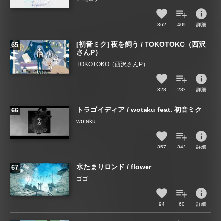
info
362
409
詳細
[初音ミク] 夜を飼う / TOKOTOKO（西沢
さんP）
TOKOTOKO（西沢さんP）
info
328
282
詳細
トラゴイディア / wotaku feat. 初音ミク
wotaku
info
357
342
詳細
水たまりロンド / flower
ゴゴ
info
94
60
詳細