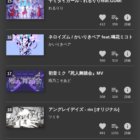
ヤミタイガール - れるりりfeat.GUMI
れるりり
info
412
358
詳細
ネロイズム / かいりきベア feat.鳴花ミコト
かいりきベア
info
560
513
詳細
初音ミク『死人舞踏会』MV
雨乃こそあど
info
308
324
詳細
アングレイデイズ - rin [オリジナル]
ツミキ
info
861
1231
詳細