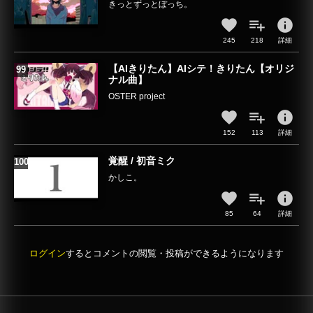
きっとずっとぼっち。
info
245
218
詳細
【AIきりたん】AIシテ！きりたん【オリジ
ナル曲】
OSTER project
info
152
113
詳細
覚醒 / 初音ミク
かしこ。
info
85
64
詳細
ログイン
するとコメントの閲覧・投稿ができるようになります