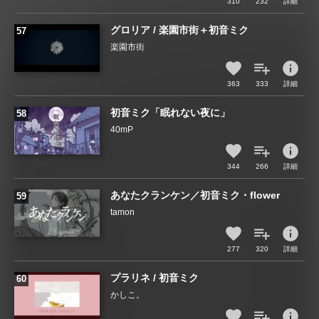
310
232
詳細
グロリア / 楽園市街＋初音ミク
楽園市街
info
363
333
詳細
初音ミク「眠れない夜に」
40mP
info
344
266
詳細
あなたクランケン／初音ミク・flower
tamon
info
277
320
詳細
プラリネ / 初音ミク
かしこ。
info