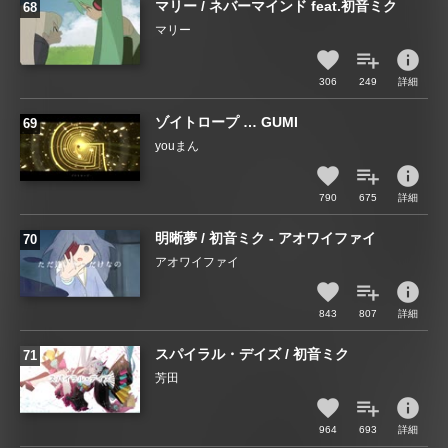
マリー / ネバーマインド feat.初音ミク
マリー
info
306
249
詳細
ゾイトロープ … GUMI
youまん
info
790
675
詳細
明晰夢 / 初音ミク - アオワイファイ
アオワイファイ
info
843
807
詳細
スパイラル・デイズ / 初音ミク
芳田
info
964
693
詳細