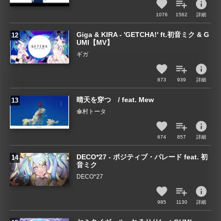
info
1076
1562
詳細
Giga & KIRA - 'GETCHA!' ft.初音ミク & G
UMI【MV】
ギガ
info
873
939
詳細
晴天を穿つ / feat. Mew
傘村トータ
info
674
857
詳細
DECO*27 - ポジティブ・パレード feat. 初
音ミク
DECO*27
info
985
1130
詳細