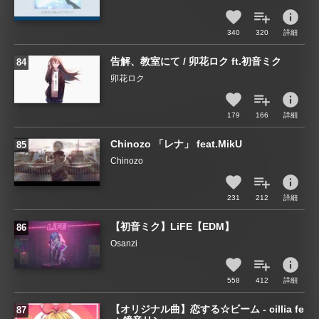
info
340
320
詳細
告解、教室にて / 卯花ロク ft.初音ミク
卯花ロク
info
179
166
詳細
Chinozo 「レナ」 feat.MikU
Chinozo
info
231
212
詳細
【初音ミク】LiFE【EDM】
Osanzi
info
558
412
詳細
【オリジナル曲】恋する☆ビーム - cillia fe