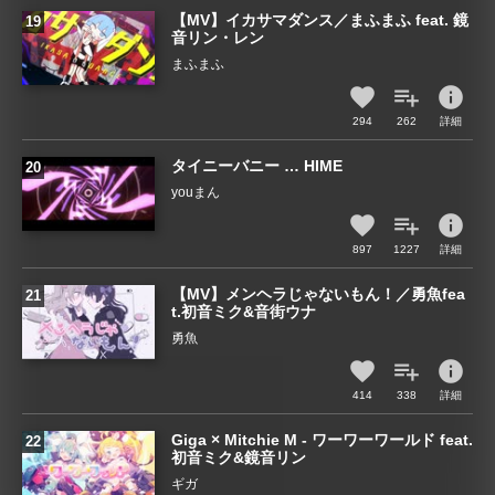
【MV】イカサマダンス／まふまふ feat. 鏡
音リン・レン
まふまふ
info
294
262
詳細
タイニーバニー … HIME
youまん
info
897
1227
詳細
【MV】メンヘラじゃないもん！／勇魚fea
t.初音ミク&音街ウナ
勇魚
info
414
338
詳細
Giga × Mitchie M - ワーワーワールド feat.
初音ミク&鏡音リン
ギガ