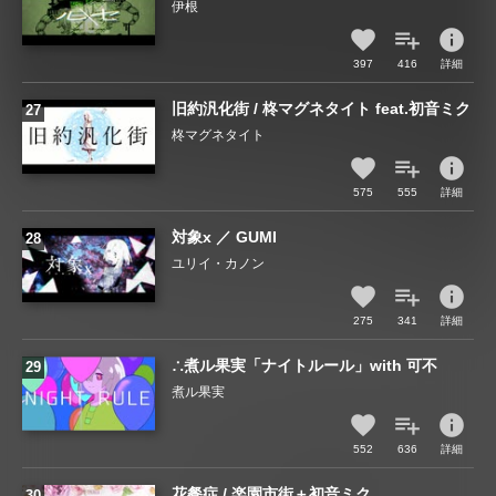
伊根
info
397
416
詳細
旧約汎化街 / 柊マグネタイト feat.初音ミク
柊マグネタイト
info
575
555
詳細
対象x ／ GUMI
ユリイ・カノン
info
275
341
詳細
∴煮ル果実「ナイトルール」with 可不
煮ル果実
info
552
636
詳細
花餐症 / 楽園市街＋初音ミク