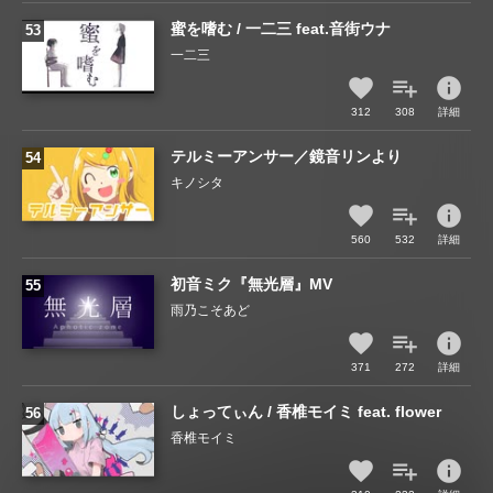
蜜を嗜む / 一二三 feat.音街ウナ
一二三
info
312
308
詳細
テルミーアンサー／鏡音リンより
キノシタ
info
560
532
詳細
初音ミク『無光層』MV
雨乃こそあど
info
371
272
詳細
しょってぃん / 香椎モイミ feat. flower
香椎モイミ
info