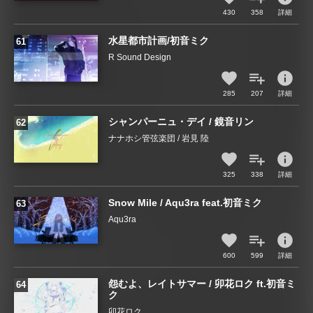
430
358
詳細
水星都市計画/初音ミク
R Sound Design
info
285
207
詳細
シャンパーニュ・デイ / 鏡音リン
ナナホシ管弦楽団 / 岩見 陸
info
325
338
詳細
Snow Mile / Aqu3ra feat.初音ミク
Aqu3ra
info
600
599
詳細
怨むよ、レイトサマー / 卯花ロク ft.初音ミ
ク
卯花ロク