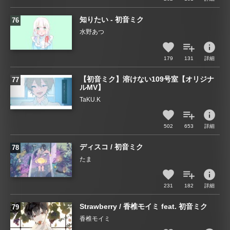
知りたい - 初音ミク
水野あつ
info
179
131
詳細
【初音ミク】溶けない109号室【オリジナ
ルMV】
TaKU.K
info
502
653
詳細
ディスコ / 初音ミク
たま
info
231
182
詳細
Strawberry / 香椎モイミ feat. 初音ミク
香椎モイミ