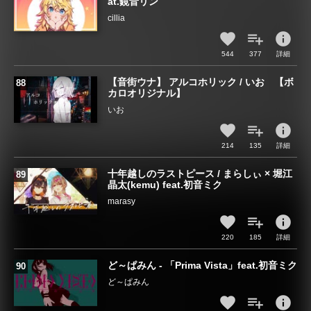
at.鏡音リン
cillia
info
544
377
詳細
【音街ウナ】 アルコホリック / いお 【ボ
カロオリジナル】
いお
info
214
135
詳細
十年越しのラストピース / まらしぃ × 堀江
晶太(kemu) feat.初音ミク
marasy
info
220
185
詳細
ど～ぱみん - 「Prima Vista」feat.初音ミク
ど～ぱみん
info