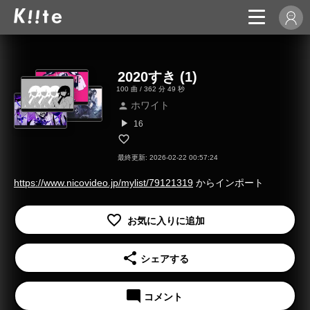
2020すき (1)
100 曲 / 362 分 49 秒
ホワイト
person
play_arrow
16
最終更新: 2026-02-22 00:57:24
https://www.nicovideo.jp/mylist/79121319
からインポート
share
シェアする
mode_comment
コメント