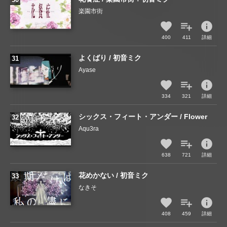
楽園市街
info
400
411
詳細
よくばり / 初音ミク
Ayase
info
334
321
詳細
シックス・フィート・アンダー / Flower
Aqu3ra
info
638
721
詳細
花めかない / 初音ミク
なきそ
info
408
459
詳細