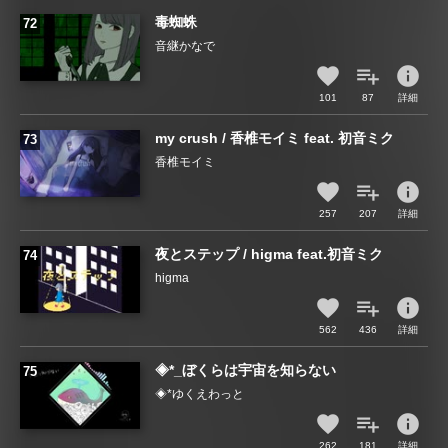
毒蜘蛛
音継かなで
info
101
87
詳細
my crush / 香椎モイミ feat. 初音ミク
香椎モイミ
info
257
207
詳細
夜とステップ / higma feat.初音ミク
higma
info
562
436
詳細
◈*_ぼくらは宇宙を知らない
◈*ゆくえわっと
info
262
181
詳細