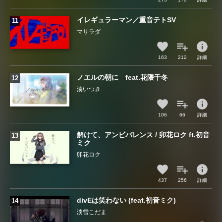
イレギュラーマン／重音テトSV
マサラダ
info
163
212
詳細
ノエルの朝に feat.花隈千冬
湊いつき
info
106
66
詳細
解けて、アンビバレンス / 卯花ロク ft.初音
ミク
卯花ロク
info
437
256
詳細
divEは笑わない (feat.初音ミク)
淡雪こだま