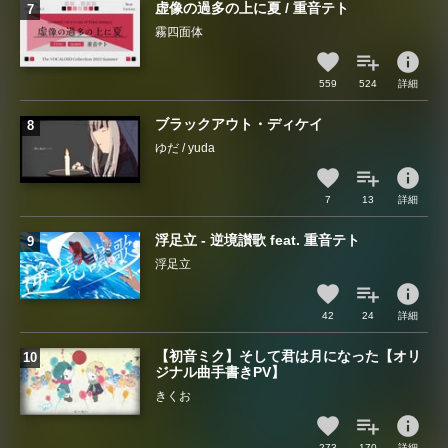
虚像の過多の上に夏 / 重音テト
霧四面体
info
559
524
詳細
ブラックアウト・ディケイ
ゆだ / yuda
info
7
13
詳細
浮足立 - 逆境讃歌 feat. 重音テト
浮足立
info
42
24
詳細
【初音ミク】そして君は月になった【オリ
ジナル曲手書きPV】
きくお
info
273
170
詳細