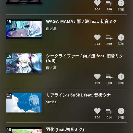
info
204
196
詳細
WAGA-MAMA / 雨ノ漣 feat. 初音ミク
雨ノ漣
info
313
359
詳細
シークライファー / 雨ノ漣 feat. 初音ミク
(full)
雨ノ漣
info
199
200
詳細
リアライン / 5u5h1 feat. 音街ウナ
5u5h1
info
754
614
詳細
羽化 (feat.初音ミク)