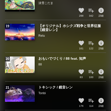
淡雪こだま
info
288
342
詳細
【オリジナル】ホシクズ戦争と世界征服
【鏡音レン】
Relu
info
161
122
詳細
おもいでづくり / 88 feat. 知声
88
info
83
100
詳細
トキシック / 鏡音レン
Tonbi
info
176
114
詳細