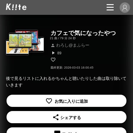
カフェで気になったやつ
21 曲 / 79 分 24 秒
わろし@まふらー
person
play_arrow
89
最終更新: 2026-03-03 16:00:45
後で見るリストに入れるかちゃんと聴いたりした曲は取り除いて
いきます
share
シェアする