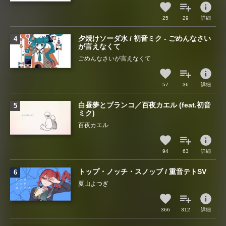
info
25
29
詳細
夕焼けソーダ水 / 初音ミク - ごめんなさい
が言えなくて
ごめんなさいが言えなくて
info
57
36
詳細
白昼夢とブランコ／百夜カエル (feat.初音
ミク)
百夜カエル
info
94
63
詳細
トップ・ノッチ・スノッブ / 重音テトSV
夏山よつぎ
info
366
312
詳細