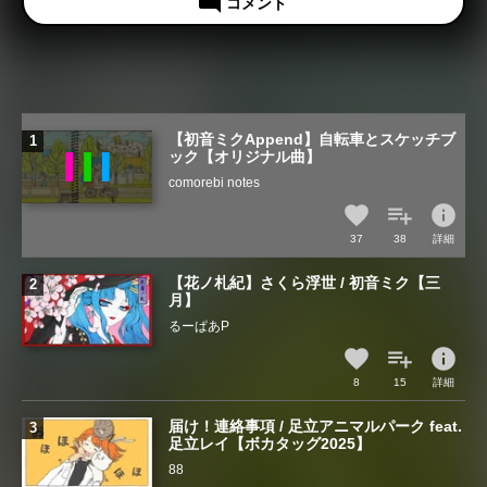
mode_comment
コメント
【初音ミクAppend】自転車とスケッチブ
ック【オリジナル曲】
comorebi notes
info
37
38
詳細
【花ノ札紀】さくら浮世 / 初音ミク【三
月】
るーぱあP
info
8
15
詳細
届け！連絡事項 / 足立アニマルパーク feat.
足立レイ【ボカタッグ2025】
88