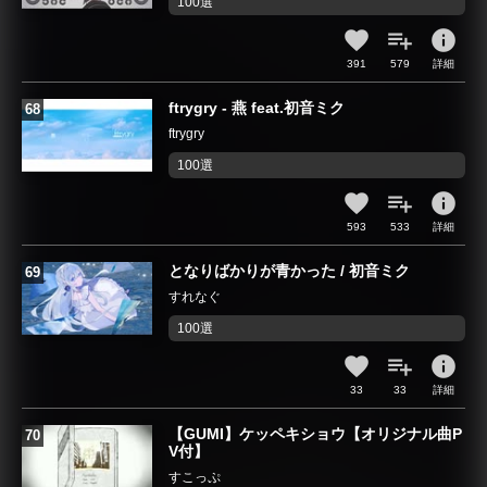
100選
info
391
579
詳細
ftrygry - 燕 feat.初音ミク
ftrygry
100選
info
593
533
詳細
となりばかりが青かった / 初音ミク
すれなぐ
100選
info
33
33
詳細
【GUMI】ケッペキショウ【オリジナル曲P
V付】
すこっぷ