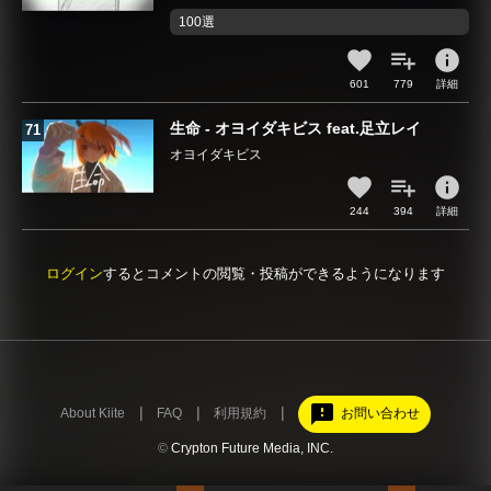
100選
info
601
779
詳細
生命 - オヨイダキビス feat.足立レイ
オヨイダキビス
info
244
394
詳細
ログイン
するとコメントの閲覧・投稿ができるようになります
feedback
About Kiite
FAQ
利用規約
お問い合わせ
©
Crypton Future Media, INC.