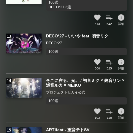
100選
DECO*27 3選
info
613
542
詳細
DECO*27 - いいや feat. 初音ミク
DECO*27
100選
info
600
525
詳細
そこに在る、光。 / 初音ミク × 鏡音リン ×
巡音ルカ × MEIKO
プロジェクトセカイ公式
100選
info
102
118
詳細
ARTifact - 重音テトSV