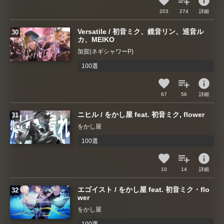
info
203
274
詳細
Versatile / 初音ミク、鏡音リン、巡音ル
カ、MEIKO
加賀(ネギシャワーP)
100選
info
67
56
詳細
ニヒル / をかし屋 feat. 初音ミク, flower
をかし屋
100選
info
10
14
詳細
エゴイスト / をかし屋 feat. 初音ミク・flo
wer
をかし屋