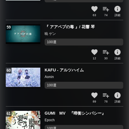
info
63
74
詳細
『 アアペプの毒 』/ 花響 琴
暁 ゲン
100選
info
12
30
詳細
KAFU - アルツハイム
Aonin
100選
info
89
76
詳細
GUMI MV 『啼衝シンパシー』
Epoch
100選