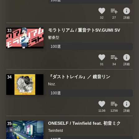
100選
info
32
27
詳細
モラトリアム / 重音テトSV.GUMI SV
鬱桑型
100選
info
31
34
詳細
『ダストトレイル』／ 鏡音リン
Noz.
100選
info
1136
1256
詳細
ONESELF / Twinfield feat. 初音ミク
Twinfield