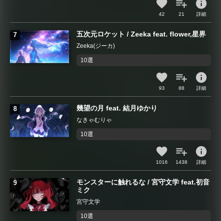
info
42
21
詳細
五次元ロケット / Zeeka feat. flower,星界
Zeeka(ジーカ)
10選
info
93
88
詳細
幾望の月 feat. 結月ゆかり
なきゃむりゃ
10選
info
1016
1438
詳細
モンスターに触れるな / 宮守文学 feat.初音
ミク
宮守文学
10選