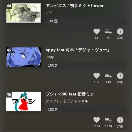
アルピエス / 初音ミク + flower
ノイ
100選
info
44
59
詳細
appy feat.可不「デジャ・ヴュー」
appy
100選
info
109
143
詳細
プシ / r-906 feat.初音ミク
クリプトン公式チャンネル
100選
info
1634
1879
詳細