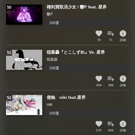
権利買取済少女 / 鬱P feat. 星界
鬱P
100選
info
79
71
詳細
稲葉曇『とこしずめ』Vo. 星界
稲葉曇
100選
info
434
396
詳細
侵蝕 niki feat.星界
niki
100選
info
570
655
詳細