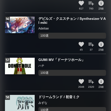
info
617
793
詳細
デビルズ・クエスチョン / Synthesizer V A
I miki
Adeliae
100選
info
45
37
詳細
GUMI MV「ドーナツホール」
ハチ
100選
info
2046
2320
詳細
ドリームランド / 初音ミク
みずな
100選