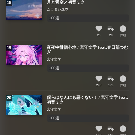
月と青空／初音ミク
ムラタシユウ
100選
info
23
20
詳細
夜夜中徘徊心地 / 宮守文学 feat.春日部つむ
ぎ
宮守文学
100選
info
248
176
詳細
僕らはなんにも悪くない！ / 宮守文学 feat.
初音ミク
宮守文学
100選
info