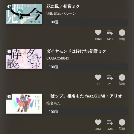
花に風／初音ミク
須田景凪 バルーン
100選
info
1360
1410
詳細
ダイヤモンドは砕けた/初音ミク
COBA x5884x
100選
info
17
21
詳細
「嘘ップ」椎名もた feat.GUMI・アリオ
椎名もた
100選
info
263
124
詳細