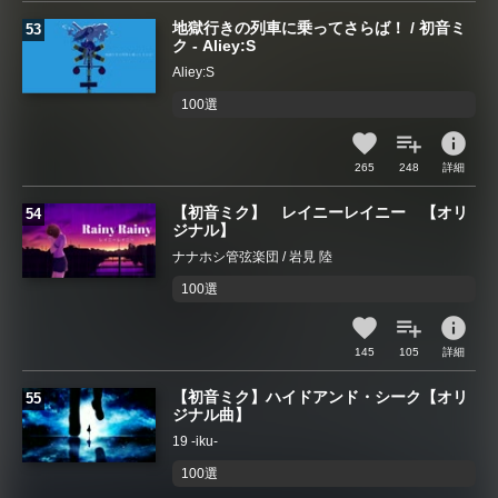
地獄行きの列車に乗ってさらば！ / 初音ミ
ク - Aliey:S
Aliey:S
100選
info
265
248
詳細
【初音ミク】 レイニーレイニー 【オリ
ジナル】
ナナホシ管弦楽団 / 岩見 陸
100選
info
145
105
詳細
【初音ミク】ハイドアンド・シーク【オリ
ジナル曲】
19 -iku-
100選