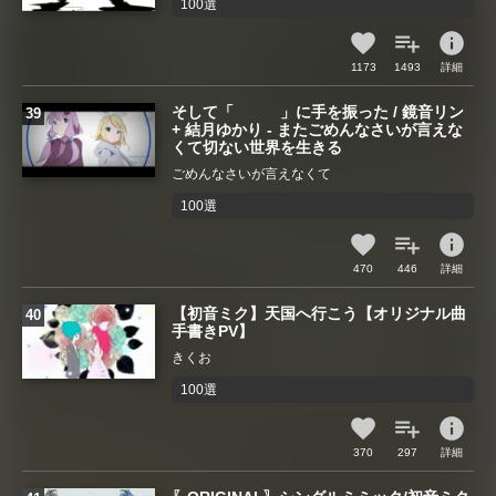
100選
info
1173
1493
詳細
そして「 」に手を振った / 鏡音リン
+ 結月ゆかり - またごめんなさいが言えな
くて切ない世界を生きる
ごめんなさいが言えなくて
100選
info
470
446
詳細
【初音ミク】天国へ行こう【オリジナル曲
手書きPV】
きくお
100選
info
370
297
詳細