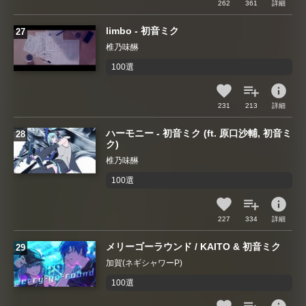
262
361
詳細
limbo - 初音ミク
椎乃味醂
100選
info
231
213
詳細
ハーモニー - 初音ミク (ft. 原口沙輔, 初音ミ
ク)
椎乃味醂
100選
info
227
334
詳細
メリーゴーラウンド / KAITO & 初音ミク
加賀(ネギシャワーP)
100選