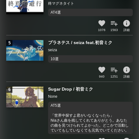
柊マグネタイト
AT4選
info
1076
1563
詳細
プラネテス / seiza feat.初音ミク
seiza
10選
info
940
1251
詳細
Sugar Drop / 初音ミク
None
AT5選
「世界中探すよ君がいなくなったら」
Niaさん曲を残してくれてありがとう。あなた
の曲を見つけられてよかった。どこかで活動し
ていてもしていなくても元気でいてください。