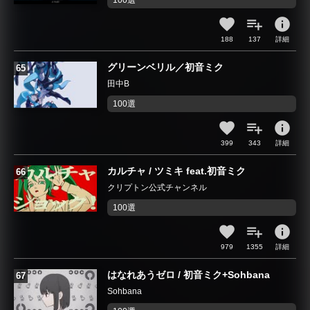
100選
info
188
137
詳細
グリーンベリル／初音ミク
田中B
100選
info
399
343
詳細
カルチャ / ツミキ feat.初音ミク
クリプトン公式チャンネル
100選
info
979
1355
詳細
はなれあうゼロ / 初音ミク+Sohbana
Sohbana