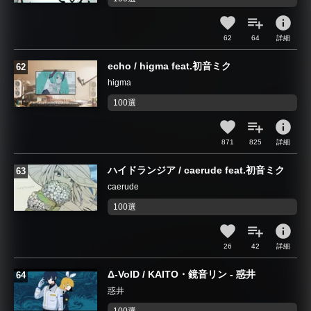
info
62
64
詳細
echo / higma feat.初音ミク
higma
100選
info
871
825
詳細
ハイドランジア / caerude feat.初音ミク
caerude
100選
info
26
42
詳細
Δ-VoID / KAITO・鏡音リン - 惑井
惑井