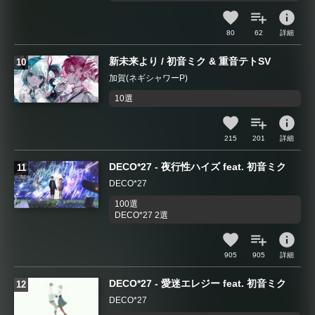
info
80
62
詳細
新未来より / 初音ミク & 重音テトSV
加賀(ネギシャワーP)
10選
info
215
201
詳細
DECO*27 - 夜行性ハイズ feat. 初音ミク
DECO*27
100選
DECO*27 2選
info
905
905
詳細
DECO*27 - 愛迷エレジー feat. 初音ミク
DECO*27