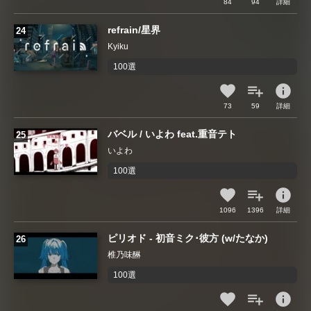
84
94
詳細
refrain/星界
Kyiku
100選
info
73
59
詳細
バベル / いよわ feat.重音テト
いよわ
100選
info
1096
1396
詳細
ピリオド - 初音ミク･彼方 (w/たなか)
椎乃味醂
100選
info