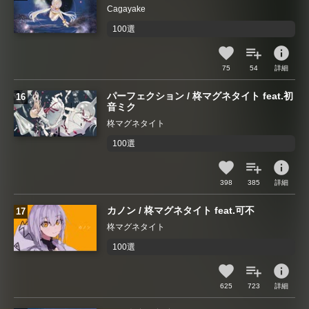
Cagayake
100選
info
75
54
詳細
パーフェクション / 柊マグネタイト feat.初
音ミク
柊マグネタイト
100選
info
398
385
詳細
カノン / 柊マグネタイト feat.可不
柊マグネタイト
100選
info
625
723
詳細