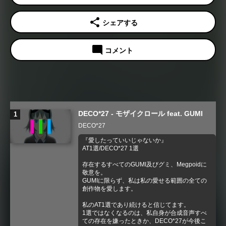
share
シェアする
mode_comment
コメント
DECO*27 - モザイクロール feat. GUMI
DECO*27
『愛したっていいじゃないか』
AT1選/DECO*27 1選
存在するすべてのGUMI及びグミ、Megpoidに
敬意を。
GUMIに限らず、私は私の愛せる範囲の全ての
創作物を愛します。
私のAT1選であり続けると信じてます。
1選ではなくなるのは、私自身が合成音声すべ
ての存在を嫌ったときか、DECO*27が今後こ