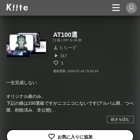
AT100選
71 曲 / 237 分 28 秒
もちーず
person
play_arrow
317
1
最終更新: 2026-07-24 15:42:19
一生完成しない
オリジナル曲のみ。
下記の曲は100選級ですがニコニコにないです(アルバム限、つべ
限、削除済み、非公開)
・イグジスタンス/スズム
続きを読む
・とある一家の御茶会議/くるりんご
・ユクエシレズ/うみろ
・比較言語学における陰謀的研究法の可能性について/浜渦正志