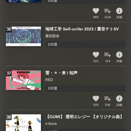
100選
info
965
1120
詳細
地球工学 Self-coVer 2023 / 重音テトSV
霧四面体
100選
info
221
113
詳細
雷・々・来 / 知声
RED
100選
info
525
538
詳細
【GUMI】 透明エレジー 【オリジナル曲】
n-buna