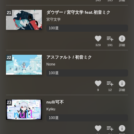
143
165
詳細
ダウザー / 宮守文学 feat.初音ミク
宮守文学
100選
info
329
191
詳細
アスファルト / 初音ミク
None
100選
info
9
12
詳細
null/可不
Kyiku
100選
info