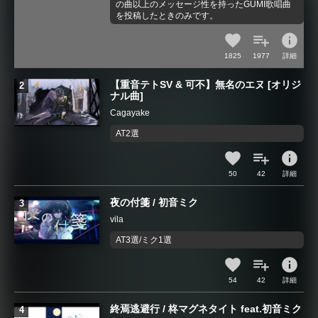
の曲以上のメッセージ性を持ったGUMI歌唱曲
を投稿したときのみです。
info
1825
1977
詳細
【重音テトSV & 可不】無名のエヌ [オリジ
ナル曲]
Cagayake
AT2選
info
50
42
詳細
夜の付箋 / 初音ミク
vila
AT3選/ミク1選
info
54
42
詳細
終焉逃避行 / 柊マグネタイト feat.初音ミク