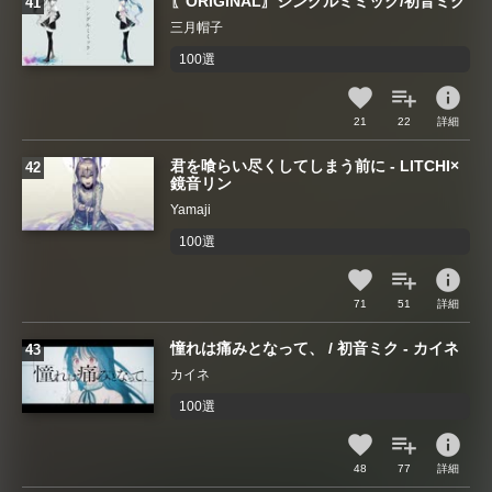
〖ORIGINAL〗シングルミミック/初音ミク
三月帽子
100選
info
21
22
詳細
君を喰らい尽くしてしまう前に - LITCHI×
鏡音リン
Yamaji
100選
info
71
51
詳細
憧れは痛みとなって、 / 初音ミク - カイネ
カイネ
100選
info
48
77
詳細