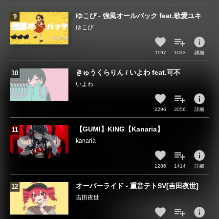
ゆこぴ - 強風オールバック feat.歌愛ユキ
ゆこぴ
info
1197
1033
詳細
きゅうくらりん / いよわ feat.可不
いよわ
info
2296
3056
詳細
【GUMI】KING【Kanaria】
kanaria
info
1286
1414
詳細
オーバーライド - 重音テトSV[吉田夜世]
吉田夜世
info