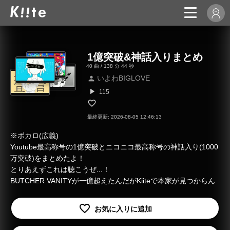
1億突破&神話入りまとめ
40 曲 / 138 分 44 秒
いよわBIGLOVE
person
play_arrow
115
最終更新: 2026-08-05 12:46:13
※ボカロ(広義)
Youtube最高称号の1億突破とニコニコ最高称号の神話入り(1000
万突破)をまとめたよ！
とりあえずこれは聴こうぜ...！
BUTCHER VANITYが一億超えたんだがKiiteで本家が見つからん