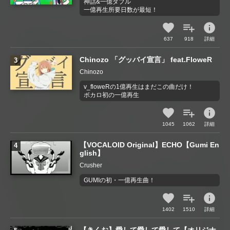
神話&一億ダブル
一億再生所要日数が最短！
info
637
918
詳細
Chinozo 「グッバイ宣言」 feat.FloweR
Chinozo
v_floweRの1億再生はまだこの曲だけ！
ボカロ初の一億再生
info
1045
1062
詳細
【VOCALOID Original】ECHO【Gumi En
glish】
Crusher
GUMIの初・一億再生曲！
info
1402
1510
詳細