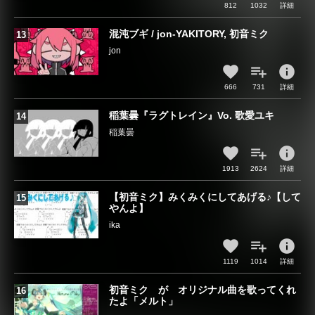
812
1032
詳細
混沌ブギ / jon-YAKITORY, 初音ミク
jon
info
666
731
詳細
稲葉曇『ラグトレイン』Vo. 歌愛ユキ
稲葉曇
info
1913
2624
詳細
【初音ミク】みくみくにしてあげる♪【して
やんよ】
ika
info
1119
1014
詳細
初音ミク が オリジナル曲を歌ってくれ
たよ「メルト」