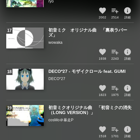
ryo
info
2002
2514
詳細
初音ミク オリジナル曲 「裏表ラバー
ズ」
wowaka
info
1938
2243
詳細
DECO*27 - モザイクロール feat. GUMI
DECO*27
info
1823
1975
詳細
初音ミクオリジナル曲 「初音ミクの消失
（LONG VERSION）」
cosMo＠暴走P
info
1518
1701
詳細