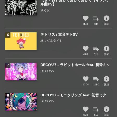
【きくお】愛して愛して愛して【オリジナ
ル曲PV】
きくお
info
803
685
詳細
テトリス / 重音テトSV
柊マグネタイト
info
428
514
詳細
DECO*27 - ラビットホール feat. 初音ミク
DECO*27
info
1264
1195
詳細
DECO*27 - モニタリング feat. 初音ミク
DECO*27
info
598
618
詳細