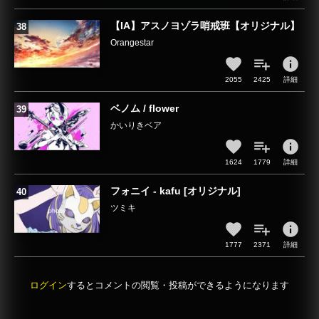
【IA】アスノヨゾラ哨戒班【オリジナル】
Orangestar
info
2055
2425
詳細
ベノム / flower
かいりきベア
info
1624
1779
詳細
フォニイ - kafu [オリジナル]
ツミキ
info
1777
2371
詳細
ログイン
するとコメントの閲覧・投稿ができるようになります