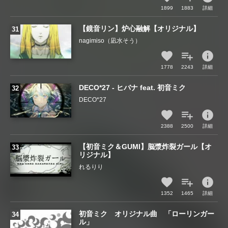
1899
1883
詳細
【鏡音リン】炉心融解【オリジナル】
nagimiso（凪水そう）
info
1778
2243
詳細
DECO*27 - ヒバナ feat. 初音ミク
DECO*27
info
2388
2500
詳細
【初音ミク＆GUMI】脳漿炸裂ガール【オ
リジナル】
れるりり
info
1352
1465
詳細
初音ミク オリジナル曲 「ローリンガー
ル」