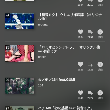
2044
2319
詳細
【初音ミク】 ウミユリ海底譚 【オリジナ
ル曲】
n-buna
info
1834
2232
詳細
「ロミオとシンデレラ」 オリジナル曲
vo.初音ミク
doriko
info
1525
1821
詳細
天ノ弱／164 feat.GUMI
164
info
1748
2227
詳細
ハチ MV「砂の惑星 feat.初音ミク」