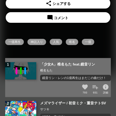
share
シェアする
mode_comment
コメント
一億再生
神話入り
人気
有名
一億
「少女A」椎名もた feat.鏡音リン
椎名もた
鏡音リン・レンの1億再生はまだこの曲だけ！
info
793
931
詳細
メズマライザー / 初音ミク・重音テトSV
サツキ