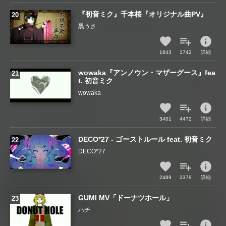
『初音ミク』千本桜『オリジナル曲PV』
黒うさ
info
1643
1742
詳細
wowaka『アンノウン・マザーグース』fea
t. 初音ミク
wowaka
info
3401
4472
詳細
DECO*27 - ゴーストルール feat. 初音ミク
DECO*27
info
2489
2379
詳細
GUMI MV「ドーナツホール」
ハチ
info