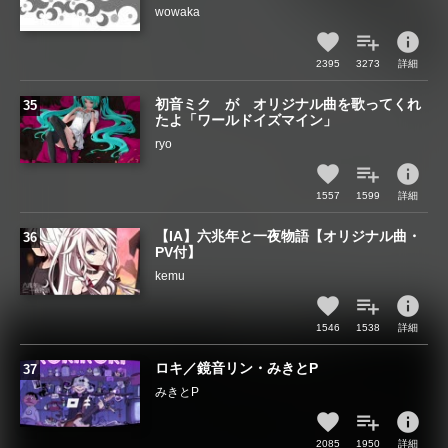
wowaka
info
2395
3273
詳細
初音ミク が オリジナル曲を歌ってくれ
たよ「ワールドイズマイン」
ryo
info
1557
1599
詳細
【IA】六兆年と一夜物語【オリジナル曲・
PV付】
kemu
info
1546
1538
詳細
ロキ／鏡音リン・みきとP
みきとP
info
2085
1950
詳細