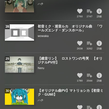
ハチ
info
2760
2747
詳細
初音ミク・巡音ルカ オリジナル曲 「ワ
ールズエンド・ダンスホール」
wowaka
info
2638
3262
詳細
【鏡音リン】 ロストワンの号哭 【オリ
ジナルPV付】
Neru
info
1780
2044
詳細
【オリジナル曲PV】マトリョシカ【初音ミ
ク・GUMI】
ハチ
info