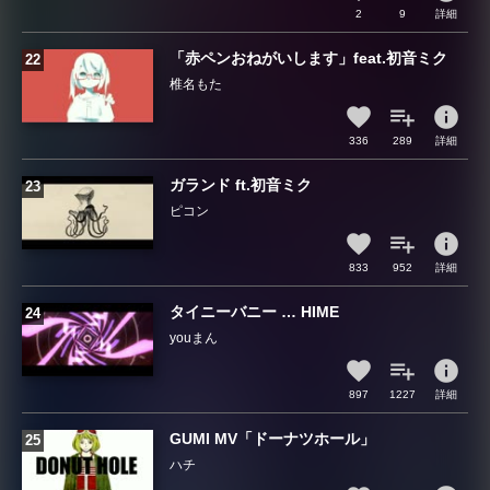
2
9
詳細
「赤ペンおねがいします」feat.初音ミク
椎名もた
info
336
289
詳細
ガランド ft.初音ミク
ピコン
info
833
952
詳細
タイニーバニー … HIME
youまん
info
897
1227
詳細
GUMI MV「ドーナツホール」
ハチ