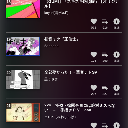
【GUMI】「スキスキ絶頂症」【オリジナ
ル】
koyori(電ポルP)
info
562
616
詳細
初音ミク『正信士』
Sohbana
info
176
260
詳細
全部夢だった！ - 重音テトSV
黒うさぎ
info
205
327
詳細
××× 怪盗・窪園チヨコは絶対ミスらな
い － 手描きＰＶ ×××
△○□×（みわしいば）
info