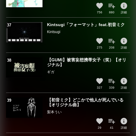
info
756
880
詳細
Kintsugi「フォーマット」feat.初音ミク
Kintsugi
info
275
208
詳細
【GUMI】被害妄想携帯女子（笑）【オリ
ジナル】
ギガ
info
327
339
詳細
【初音ミク】どこかで他人が死んでいる
【オリジナル曲】
梨本うい
info
29
41
詳細