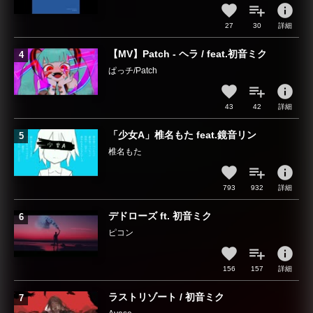
info
27
30
詳細
【MV】Patch - ヘラ / feat.初音ミク
ぱっチ/Patch
info
43
42
詳細
「少女A」椎名もた feat.鏡音リン
椎名もた
info
793
932
詳細
デドローズ ft. 初音ミク
ピコン
info
156
157
詳細
ラストリゾート / 初音ミク