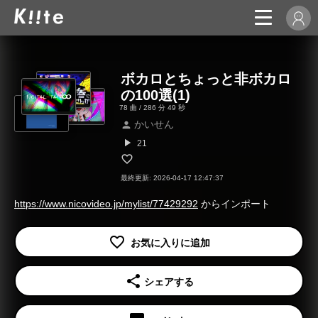
ボカロとちょっと非ボカロ
の100選(1)
78 曲 / 286 分 49 秒
かいせん
person
play_arrow
21
最終更新: 2026-04-17 12:47:37
https://www.nicovideo.jp/mylist/77429292
からインポート
share
シェアする