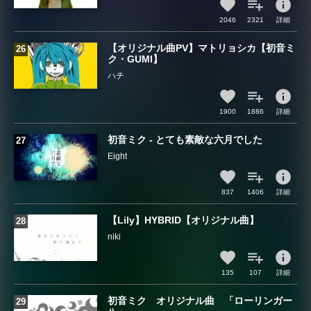
info
2046
2321
詳細
【オリジナル曲PV】マトリョシカ【初音ミ
ク・GUMI】
ハチ
info
1900
1886
詳細
初音ミク - とても素敵な六月でした
Eight
info
837
1406
詳細
【Lily】HYBRID【オリジナル曲】
niki
info
135
107
詳細
初音ミク オリジナル曲 「ローリンガー