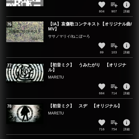
info
804
907
詳細
【IA】哀傷歌コンテキスト【オリジナル曲/
MV】
ササノマリイ/ねこぼーろ
info
89
103
詳細
【初音ミク】 うみたがり 【オリジナ
ル】
MARETU
info
684
714
詳細
【初音ミク】 スヂ 【オリジナル】
MARETU
info
716
754
詳細