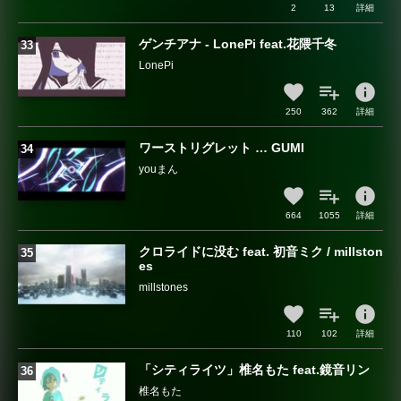
2
13
詳細
ゲンチアナ - LonePi feat.花隈千冬
LonePi
info
250
362
詳細
ワーストリグレット … GUMI
youまん
info
664
1055
詳細
クロライドに没む feat. 初音ミク / millston
es
millstones
info
110
102
詳細
「シティライツ」椎名もた feat.鏡音リン
椎名もた