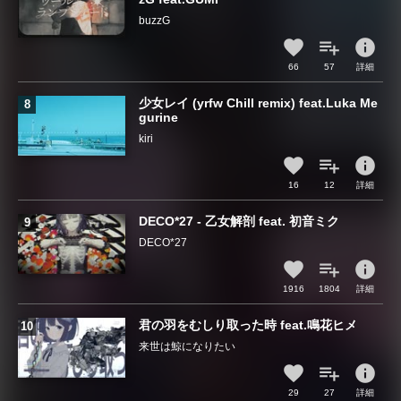
buzzG
info
66
57
詳細
少女レイ (yrfw Chill remix) feat.Luka Me
gurine
kiri
info
16
12
詳細
DECO*27 - 乙女解剖 feat. 初音ミク
DECO*27
info
1916
1804
詳細
君の羽をむしり取った時 feat.鳴花ヒメ
来世は鯨になりたい
info
29
27
詳細