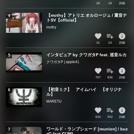
26
19
詳細
【mothy】アトリエ オルロージュ / 重音テ
トSV【official】
mothy
info
31
24
詳細
インタビュア by クワガタP feat. 巡音ルカ
クワガタP | apple41
info
707
836
詳細
【初音ミク】 アイムハイ 【オリジナ
ル】
MARETU
info
634
552
詳細
ワールド・ランプシェード [reunion] / buz
zG feat.GUMI