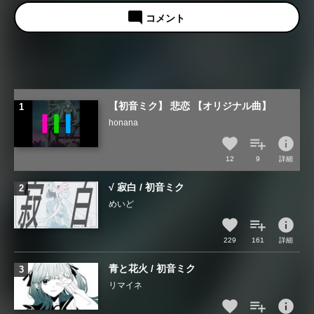
mode_comment
コメント
【初音ミク】 悲恋 【オリジナル曲】
honana
info
12
9
詳細
√ 寂白 / 初音ミク
めいど
info
229
161
詳細
青と花火 / 初音ミク
リマイネ
info