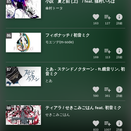
小説 夏と罰 (上) / feat. 猫村いろは
傘村トータ
info
163
127
詳細
フィボナッチ / 初音ミク
モエソデ(m-sode)
info
169
113
詳細
とあ - ステンドノクターン - ft.鏡音リン, 初
音ミク
とあ
info
590
361
詳細
ティアラ / せきこみごはん feat. 初音ミク
せきこみごはん
info
833
1007
詳細