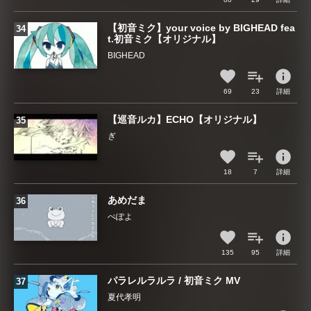
【初音ミク】your voice by BIGHEAD fea
t.初音ミク【オリジナル】
BIGHEAD
info
69
23
詳細
【巡音ルカ】ECHO【オリジナル】
ぎㅤ
info
18
7
詳細
あめだま
ぺぽよ
info
135
95
詳細
パラレルラルラ / 初音ミク MV
夏代孝明