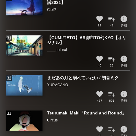
誕2021】
CielP
info
72
49
詳細
【GUMI/TETO】AR都市TO幻KYO【オリ
ジナル】
____natural
info
46
29
詳細
まだあの月と溺れていたい / 初音ミク
YURAGANO
info
457
601
詳細
Tsurumaki Maki「Round and Round」
Circus
info
80
29
詳細