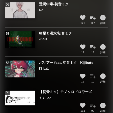
透明中毒-初音ミク
ive
info
171
127
詳細
衛星と潜水/初音ミク
404nf
info
17
13
詳細
バリアー feat. 初音ミク - Kijibato
Kijibato
info
16
10
詳細
【初音ミク】モノクロドロワーズ
えくしい
info
104
92
詳細