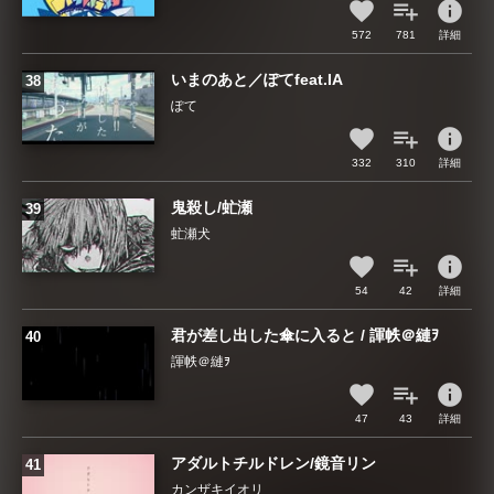
info
572
781
詳細
いまのあと／ぽてfeat.IA
ぽて
info
332
310
詳細
鬼殺し/虻瀬
虻瀬犬
info
54
42
詳細
君が差し出した傘に入ると / 諢帙＠縺ｦ
諢帙＠縺ｦ
info
47
43
詳細
アダルトチルドレン/鏡音リン
カンザキイオリ