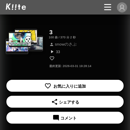
3
100 曲 / 370 分 2 秒
snowのさぶ
person
play_arrow
33
最終更新: 2026-03-31 19:28:14
share
シェアする
mode_comment
コメント