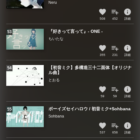
Neru
info
508
452
詳細
『好きって言って』- ONE -
ちいたな
info
355
231
詳細
【初音ミク】多構造三十二面体【オリジナ
ル曲】
とおる
info
59
59
詳細
ボーイズセイハロウ / 初音ミク+Sohbana
Sohbana
info
537
658
詳細