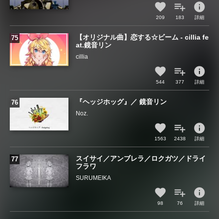
info
209
183
詳細
【オリジナル曲】恋する☆ビーム - cillia fe
at.鏡音リン
cillia
info
544
377
詳細
『ヘッジホッグ』／ 鏡音リン
Noz.
info
1563
2438
詳細
スイサイ／アンブレラ／ロクガツ／ドライ
フラワ
SURUMEIKA
info
98
76
詳細