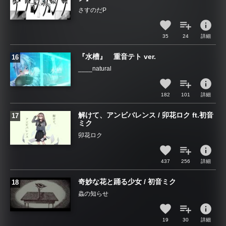
さすのだP
info
35
24
詳細
『水槽』 重音テト ver.
____natural
info
182
101
詳細
解けて、アンビバレンス / 卯花ロク ft.初音
ミク
卯花ロク
info
437
256
詳細
奇妙な花と踊る少女 / 初音ミク
蟲の知らせ
info
19
30
詳細