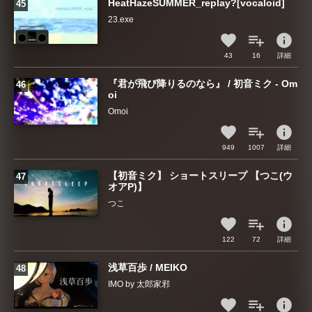
HeatHazeSUMMER_replay?[vocaloid]
23.exe
info
43
16
詳細
『君が飛び降りるのなら』 / 初音ミク - Om
oi
Omoi
info
949
1007
詳細
【初音ミク】 ショートスリープ 【つこ(ウ
オアP)】
つこ
info
122
72
詳細
浅草百歩 / MEIKO
IMO by 太郎家邪
info