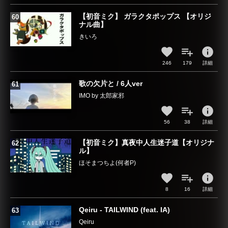
【初音ミク】 ガラクタポップス 【オリジ
ナル曲】
きいろ
info
246
179
詳細
歌の欠片と / 6人ver
IMO by 太郎家邪
info
56
38
詳細
【初音ミク】真夜中人生迷子道【オリジナ
ル】
ほそまつちよ(何者P)
info
8
16
詳細
Qeiru - TAILWIND (feat. IA)
Qeiru