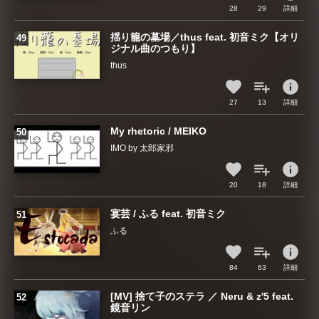
28
29
詳細
揺り籠の墓場／thus feat. 初音ミク【オリ
ジナル曲のつもり】
thus
info
27
13
詳細
My rhetoric / MEIKO
IMO by 太郎家邪
info
20
18
詳細
宴芸 / ふる feat. 初音ミク
ふる
info
84
63
詳細
[MV] 捨て子のステラ ／ Neru & z'5 feat.
鏡音リン