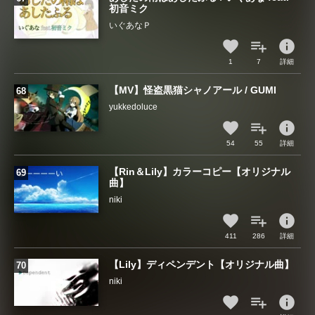
初音ミク
いぐあなＰ
info
1
7
詳細
【MV】怪盗黒猫シャノアール / GUMI
yukkedoluce
info
54
55
詳細
【Rin＆Lily】カラーコピー【オリジナル
曲】
niki
info
411
286
詳細
【Lily】ディペンデント【オリジナル曲】
niki
info