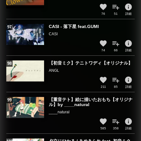
info
76
51
詳細
CASI - 落下星 feat.GUMI
CASI
info
74
66
詳細
【初音ミク】テニトワディ【オリジナル】
ANGL
info
211
85
詳細
【重音テト】絵に描いたおもち【オリジナ
ル】by ____natural
____natural
info
585
358
詳細