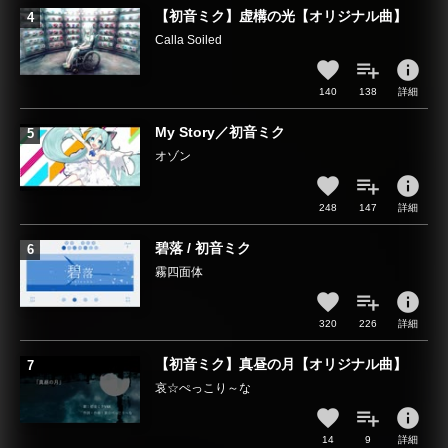
【初音ミク】虚構の光【オリジナル曲】
Calla Soiled
info
140
138
詳細
My Story／初音ミク
オゾン
info
248
147
詳細
碧落 / 初音ミク
霧四面体
info
320
226
詳細
【初音ミク】真昼の月【オリジナル曲】
哀☆ぺっこり～な
info
14
9
詳細