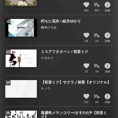
info
451
357
詳細
朽ちた花弁 / 結月ゆかり
橋本ひろみ
info
19
13
詳細
ミスアフタヌーン / 初音ミク
ケダルイ
info
32
29
詳細
【初音ミク】サクラノ前夜【オリジナル】
ナノウ
info
107
94
詳細
逃避性メランコリー/さすのだP【初音ミ
ク】