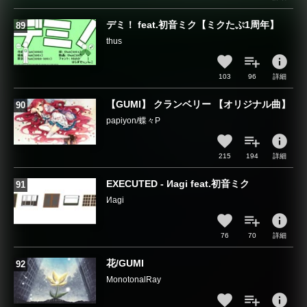
デミ！ feat.初音ミク【ミクたぷ1周年】
thus
info
103
96
詳細
【GUMI】 クランベリー 【オリジナル曲】
papiyon/蝶々P
info
215
194
詳細
EXECUTED - Иagi feat.初音ミク
Иagi
info
76
70
詳細
花/GUMI
MonotonalRay
info