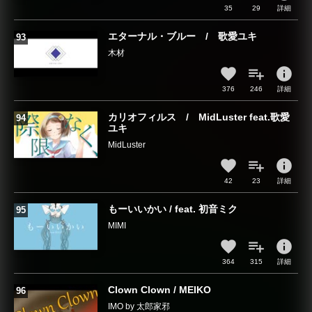
35
29
詳細
エターナル・ブルー / 歌愛ユキ
木材
info
376
246
詳細
カリオフィルス / MidLuster feat.歌愛
ユキ
MidLuster
info
42
23
詳細
もーいいかい / feat. 初音ミク
MIMI
info
364
315
詳細
Clown Clown / MEIKO
IMO by 太郎家邪