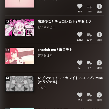
info
396
378
詳細
魔法少女とチョコレゐト / 初音ミク
ピノキオピー
info
1262
1294
詳細
cherish me / 重音テト
デスおはぎ
info
52
32
詳細
レゾンデイトル・カレイドスコウプ - miku
[オリジナル]
ツミキ
info
556
620
詳細