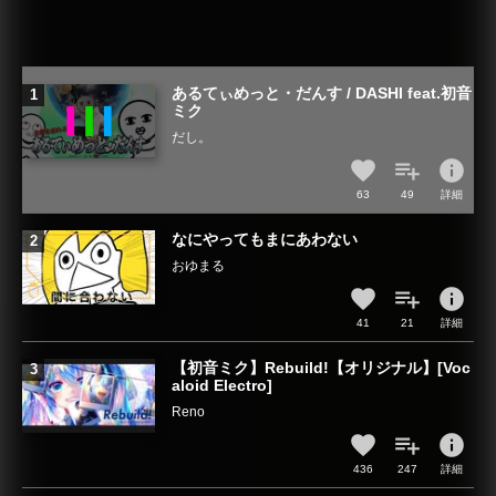
あるてぃめっと・だんす / DASHI feat.初音
ミク
だし。
info
63
49
詳細
なにやってもまにあわない
おゆまる
info
41
21
詳細
【初音ミク】Rebuild!【オリジナル】[Voc
aloid Electro]
Reno
info
436
247
詳細