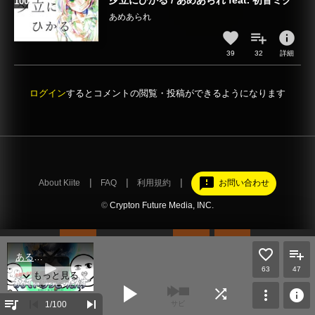
夕立にひかる / あめあられ feat. 初音ミク
あめあられ
info
39
32
詳細
ログイン
するとコメントの閲覧・投稿ができるようになります
feedback
About Kiite
FAQ
利用規約
お問い合わせ
©
Crypton Future Media, INC.
ミク
63
47
play_arrow
shuffle
more_vert
info
queue_music
skip_previous
skip_next
1
/100
サビ