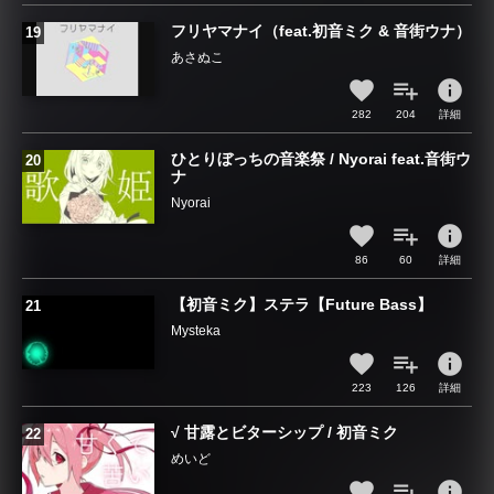
フリヤマナイ（feat.初音ミク & 音街ウナ）
あさぬこ
info
282
204
詳細
ひとりぼっちの音楽祭 / Nyorai feat.音街ウ
ナ
Nyorai
info
86
60
詳細
【初音ミク】ステラ【Future Bass】
Mysteka
info
223
126
詳細
√ 甘露とビターシップ / 初音ミク
めいど
info