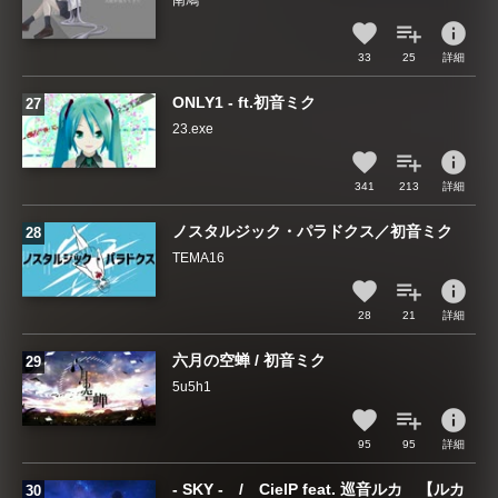
南鳩
info
33
25
詳細
ONLY1 - ft.初音ミク
23.exe
info
341
213
詳細
ノスタルジック・パラドクス／初音ミク
TEMA16
info
28
21
詳細
六月の空蝉 / 初音ミク
5u5h1
info
95
95
詳細
- SKY - / CielP feat. 巡音ルカ 【ルカ