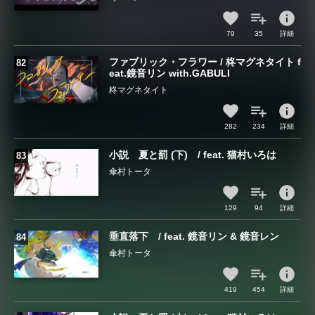
info
79
35
詳細
ファブリック・フラワー / 柊マグネタイト f
eat.鏡音リン with.GABULI
柊マグネタイト
info
282
234
詳細
小説 夏と罰 (下) / feat. 猫村いろは
傘村トータ
info
129
94
詳細
垂直落下 / feat. 鏡音リン & 鏡音レン
傘村トータ
info
419
454
詳細