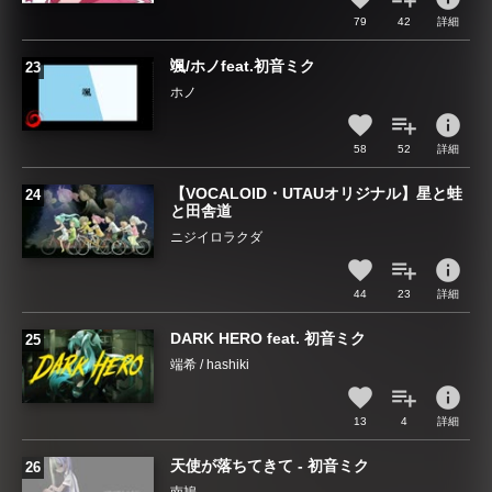
79
42
詳細
颯/ホノfeat.初音ミク
ホノ
info
58
52
詳細
【VOCALOID・UTAUオリジナル】星と蛙
と田舎道
ニジイロラクダ
info
44
23
詳細
DARK HERO feat. 初音ミク
端希 / hashiki
info
13
4
詳細
天使が落ちてきて - 初音ミク