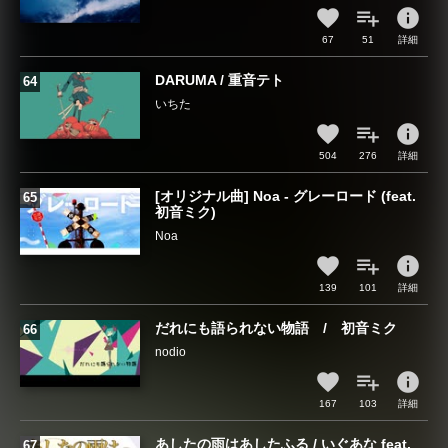
info
67
51
詳細
DARUMA / 重音テト
いちた
info
504
276
詳細
[オリジナル曲] Noa - グレーロード (feat.
初音ミク)
Noa
info
139
101
詳細
だれにも語られない物語 / 初音ミク
nodio
info
167
103
詳細
あしたの雨はあしたふる / いぐあな feat.