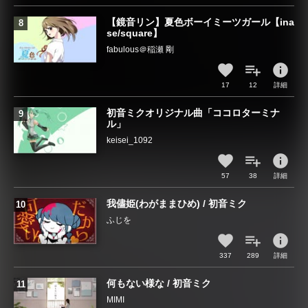
【鏡音リン】夏色ボーイミーツガール【ina
se/square】
fabulous＠稲瀬 剛
info
17
12
詳細
初音ミクオリジナル曲「ココロターミナ
ル」
keisei_1092
info
57
38
詳細
我儘姫(わがままひめ) / 初音ミク
ふじを
info
337
289
詳細
何もない様な / 初音ミク
MIMI