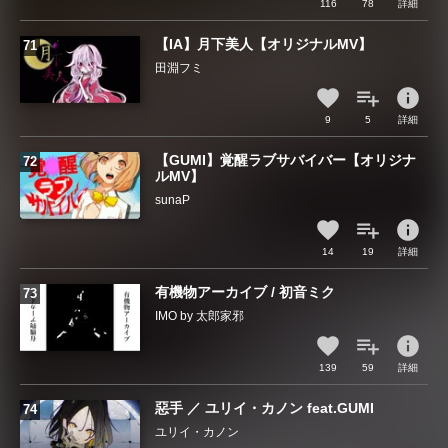
116
78
詳細
【IA】月下美人【オリジナルMV】
田淵フミ
info
9
5
詳細
【GUMI】覚醒ラブサバイバー【オリジナ
ルMV】
sunaP
info
14
19
詳細
有機物アーカイブ / 初音ミク
IMO by 太郎家邪
info
139
59
詳細
惡手 ／ ユリイ・カノン feat.GUMI
ユリイ・カノン