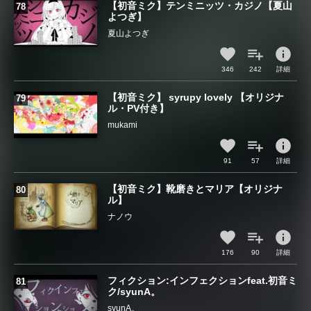
【初音ミク】テンミニッツ・カジノ【夏山
よつぎ】
夏山よつぎ
info
346
242
詳細
【初音ミク】 syrupy lovely 【オリジナ
ル・PV付き】
mukami
info
91
57
詳細
【初音ミク】靴磨きとマリア【オリジナ
ル】
ナノウ
info
176
90
詳細
フィクション:インフェクションfeat.初音ミ
ク/syunA。
syunA。