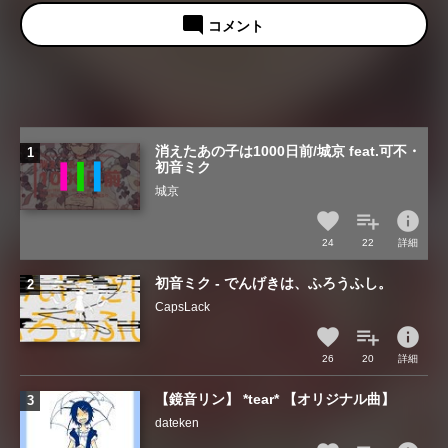
mode_comment
コメント
消えたあの子は1000日前/城京 feat.可不・
初音ミク
城京
info
24
22
詳細
初音ミク - でんげきは、ふろうふし。
CapsLack
info
26
20
詳細
【鏡音リン】 *tear* 【オリジナル曲】
dateken