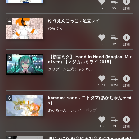
info
77
95
詳細
ゆうえんごっこ - 足立レイ
めらぶろ
info
8
12
詳細
【初音ミク】 Hand in Hand (Magical Mir
ai ver.) 【マジカルミライ 2015】
クリプトン公式チャンネル
info
1741
1824
詳細
kamome sano - コトダマ(あかちゃんremi
x)
あかちゃん・シティ・ポップ
info
95
73
詳細
まじょになる/音絵 + 初音ミク(be a witch/