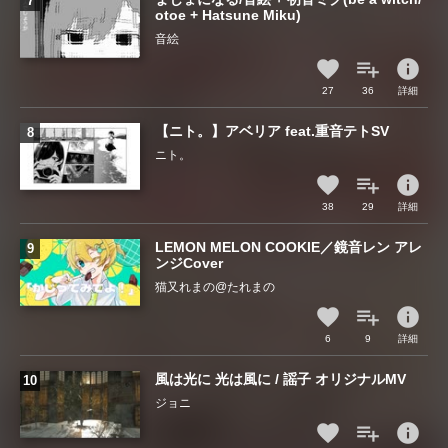
otoe + Hatsune Miku)
音絵
info
27
36
詳細
【ニト。】アベリア feat.重音テトSV
ニト。
info
38
29
詳細
LEMON MELON COOKIE／鏡音レン アレ
ンジCover
猫又れまの@たれまの
info
6
9
詳細
風は光に 光は風に / 謡子 オリジナルMV
ジョニ
info