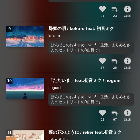
info
21
23
詳細
帰郷の唄 / kokoro feat. 初音ミク
kokoro
ぽんぽこのおすすめ vol.5「生活」よりめるさ
んのセットリストの8曲目です
info
37
26
詳細
「ただいま」feat.初音ミク / nogumi
nogumi
ぽんぽこのおすすめ vol.5「生活」よりめるさ
んのセットリストの9曲目です
info
62
67
詳細
菜の花のように / relier feat.初音ミク
relier-ルリエ