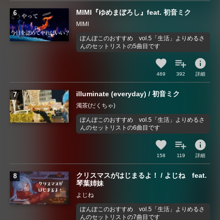
MIMI『ゆめまぼろし』feat. 初音ミク
MIMI
ぽんぽこのおすすめ vol.5「生活」よりめるさ
んのセットリストの5曲目です
info
469
392
詳細
illuminate (everyday) / 初音ミク
濁茶(だくちゃ)
ぽんぽこのおすすめ vol.5「生活」よりめるさ
んのセットリストの6曲目です
info
158
119
詳細
クリスマスがはじまるよ！ / よじね feat.
琴葉姉妹
よじね
ぽんぽこのおすすめ vol.5「生活」よりめるさ
んのセットリストの7曲目です