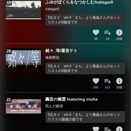
ふゆがぼくらをなつかしむ/natsgar0
natsgar0
3位タイ vol.4「まち」より毳蟲さんのセット
リストの8曲目です
info
38
23
詳細
銘々_等/重音テト
無期懲役
3位タイ vol.4「まち」より毳蟲さんのセット
リストの9曲目です
info
292
212
詳細
轟音の幽霊 featuring inuha
死んだ眼球
3位タイ vol.4「まち」より毳蟲さんのセット
リストの最後の曲です
info