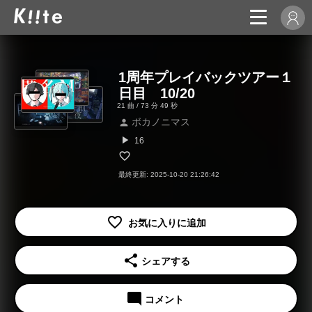
1周年プレイバックツアー１
日目 10/20
21 曲 / 73 分 49 秒
ボカノニマス
person
play_arrow
16
最終更新: 2025-10-20 21:26:42
share
シェアする
mode_comment
コメント