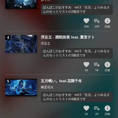
ぽんぽこのおすすめ vol.5「生活」よりめるさ
んのセットリストの2曲目です
info
268
265
詳細
浮足立 - 開戦前夜 feat. 重音テト
浮足立
ぽんぽこのおすすめ vol.5「生活」よりめるさ
んのセットリストの3曲目です
info
46
58
詳細
五月蝿い。feat.花隈千冬
幽霊花火
ぽんぽこのおすすめ vol.5「生活」よりめるさ
んのセットリストの4曲目です
info
32
25
詳細