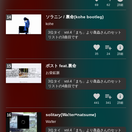
69
62
詳細
ソラニン / 裏命(kohe bootleg)
kohe
3位タイ vol.4「まち」より毳蟲さんのセット
リストの3曲目です
info
35
24
詳細
ポスト feat.裏命
お柴鉱脈
3位タイ vol.4「まち」より毳蟲さんのセット
リストの4曲目です
info
441
341
詳細
solitary(Wa!ter×natsume)
Wa!ter
3位タイ vol.4「まち」より毳蟲さんのセット