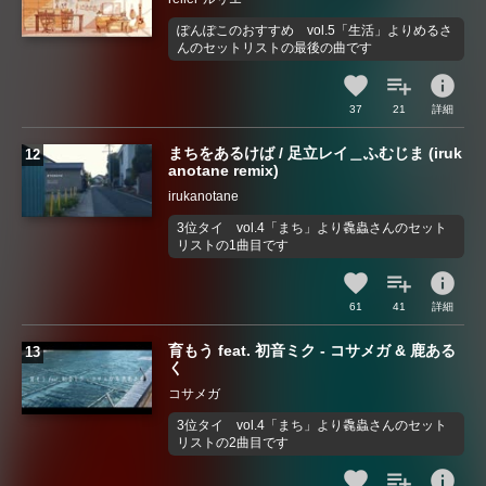
ぽんぽこのおすすめ vol.5「生活」よりめるさ
んのセットリストの最後の曲です
info
37
21
詳細
まちをあるけば / 足立レイ＿ふむじま (iruk
anotane remix)
irukanotane
3位タイ vol.4「まち」より毳蟲さんのセット
リストの1曲目です
info
61
41
詳細
育もう feat. 初音ミク - コサメガ & 鹿ある
く
コサメガ
3位タイ vol.4「まち」より毳蟲さんのセット
リストの2曲目です
info