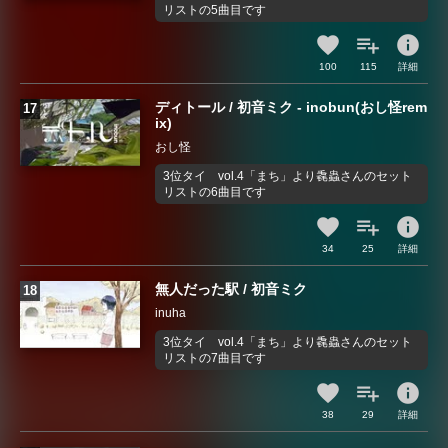
リストの5曲目です
info
100
115
詳細
ディトール / 初音ミク - inobun(おし怪rem
ix)
おし怪
3位タイ vol.4「まち」より毳蟲さんのセット
リストの6曲目です
info
34
25
詳細
無人だった駅 / 初音ミク
inuha
3位タイ vol.4「まち」より毳蟲さんのセット
リストの7曲目です
info
38
29
詳細