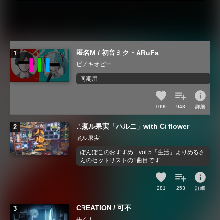
匿名M / 初音ミク・ARuFa
ピノキオピー
同期用
info
1090
943
詳細
∴煮ル果実「ハルニ」with Ci flower
煮ル果実
ぽんぽこのおすすめ vol.5「生活」よりめるさ
んのセットリストの1曲目です
info
281
253
詳細
CREATION / 可不
歩く人