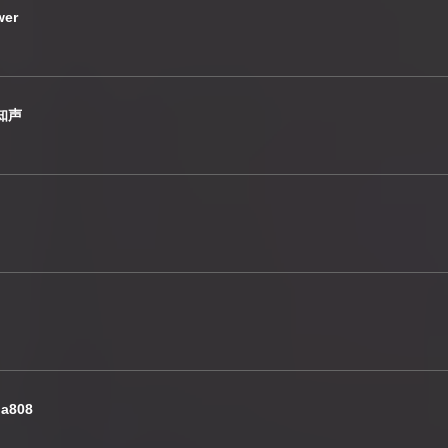
wer
.知声
a808