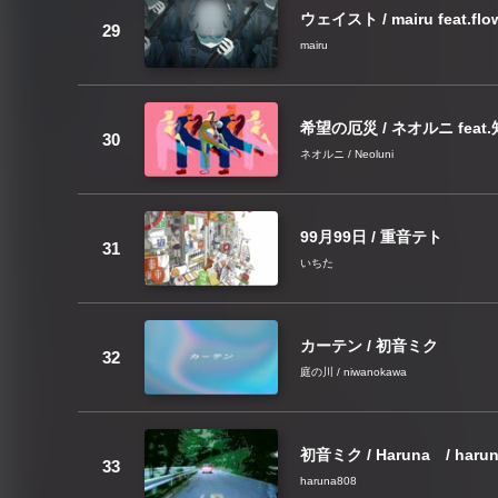
ウェイスト / mairu feat.flo
mairu
希望の厄災 / ネオルニ feat
ネオルニ / Neoluni
99月99日 / 重音テト
いちた
カーテン / 初音ミク
庭の川 / niwanokawa
初音ミク / Haruna / harun
haruna808