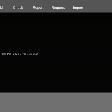
ld
Check
Report
Request
Import
最終更新: 2026-07-08 19:31:22