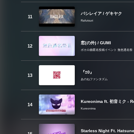
バシレイア / ゲキヤク
Rafutsuri
窓(の外) / GUMI
ボカロ曲匿名投稿イベント 無色透名祭
『±0』
あのねファンタズム
Kureonima ft. 初音ミク - R
Kureonima
Starless Night Ft. Hatsun