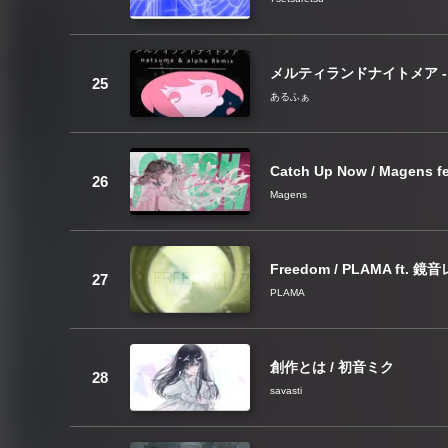
メルティランドナイトメア - nat
あるふぁ
Catch Up Now / Mag
Magens
Freedom / PLAMA ft. 鏡
PLAMA
創作とは / 初音ミク
savasti