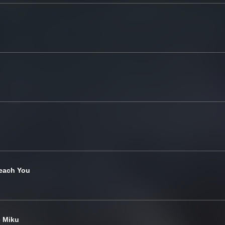
each You
e Miku