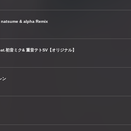
sume & alpha Remix
ens feat.初音ミク& 重音テトSV【オリジナル】
音レン