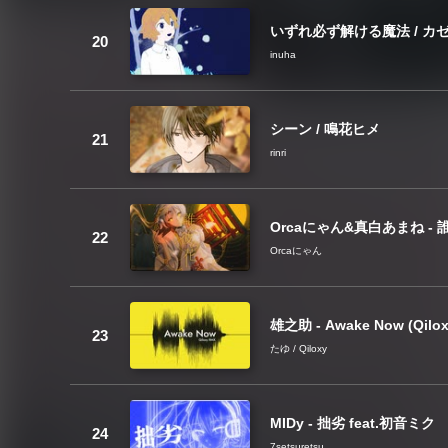
いずれ必ず解ける魔法 / カ
inuha
シーン / 鳴花ヒメ
rinri
Orcaにゃん&真白あまね - 誰そ
Orcaにゃん
雄之助 - Awake Now (Qilo
たゆ / Qiloxy
MIDy - 拙劣 feat.初音ミク
7setsuretsu