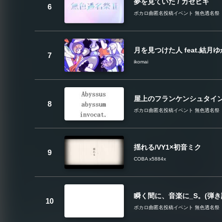
夢を見ていた / カゼヒキ
ボカロ曲匿名投稿イベント 無色透名祭
月を見つけた人 feat.結月ゆかり 
ikomai
屋上のフランケンシュタイン
ボカロ曲匿名投稿イベント 無色透名祭
揺れる/VY1×初音ミク
COBA x5884x
瞬く間に、音楽に_S。(弾き語
ボカロ曲匿名投稿イベント 無色透名祭