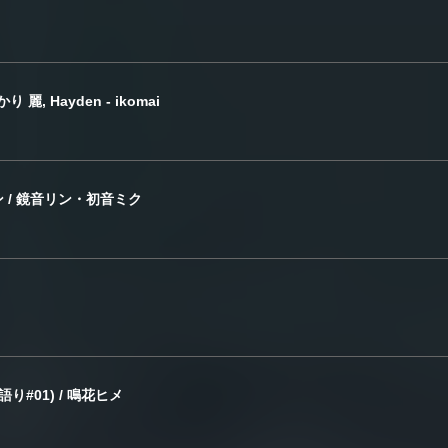
麗, Hayden - ikomai
 / 鏡音リン・初音ミク
り#01) / 鳴花ヒメ