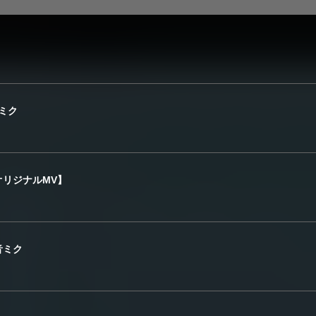
初音ミク
【オリジナルMV】
初音ミク