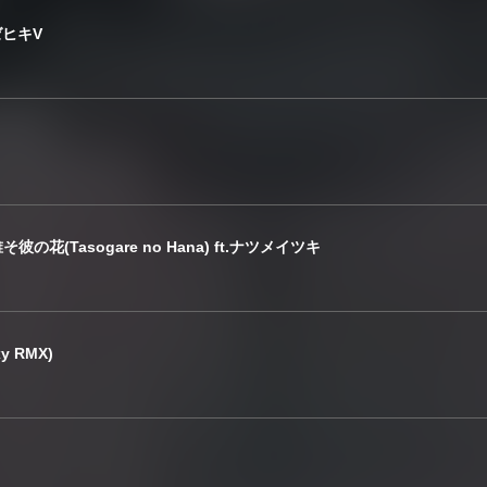
ゼヒキV
彼の花(Tasogare no Hana) ft.ナツメイツキ
xy RMX)