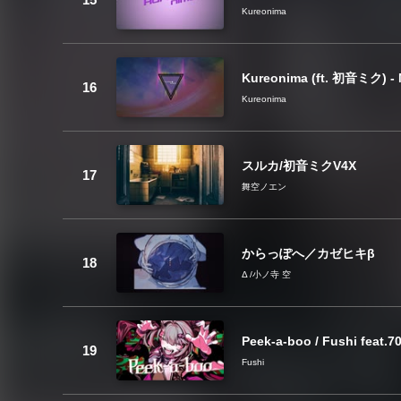
Kureonima
Kureonima (ft. 初音ミク) - 
Kureonima
スルカ/初音ミクV4X
舞空ノエン
からっぽへ／カゼヒキβ
Δ /小ノ寺 空
Peek-a-boo / Fushi feat.7
Fushi