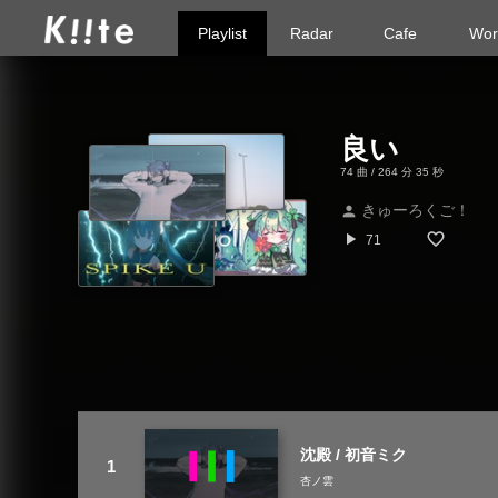
Playlist
Radar
Cafe
Wor
良い
74 曲 / 264 分 35 秒
きゅーろくご！
person
play_arrow
71
沈殿 / 初音ミク
杏ノ雲