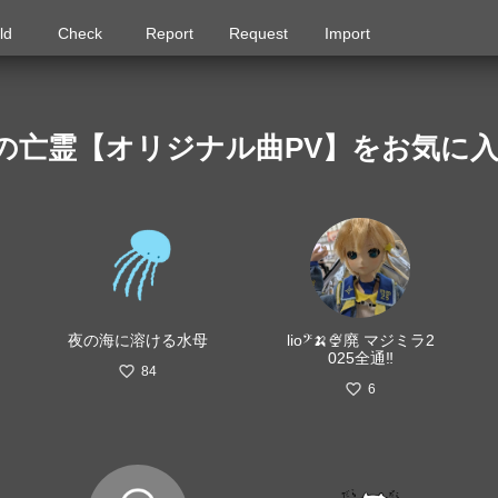
ld
Check
Report
Request
Import
の亡霊【オリジナル曲PV】をお気に
夜の海に溶ける水母
lio𝄢🍌🍨廃 マジミラ2
025全通‼️
84
6