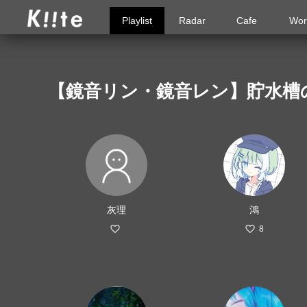
Playlist
Radar
Cafe
Wor
【鏡音リン・鏡音レン】貯水槽
灰理
鴻
8