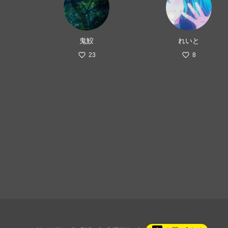
鬼鮫
れいと
23
8