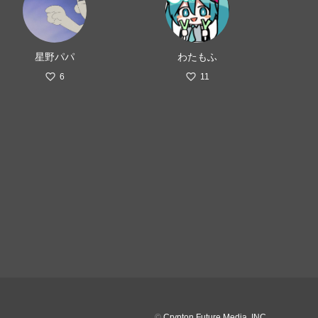
星野パパ
わたもふ
6
11
©
Crypton Future Media, INC.