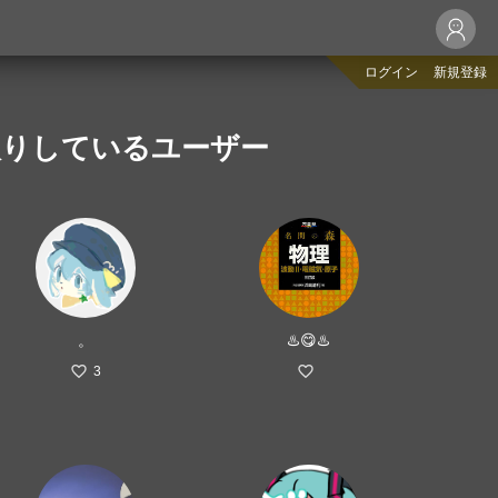
ログイン
新規登録
入りしているユーザー
。
♨️😋♨️
3