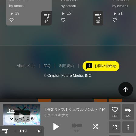
by
omaru
by
omaru
by
omaru
play_arrow
play_arrow
play_arrow
19
15
21
queue_music
queue_music
19
30
feedback
About Kiite
FAQ
利用規約
お問い合わせ
©
Crypton Future Media, INC.
arrow_upward
【蒼姫ラピス】シュワルツシルト半径【オリジナル】
ミクニユキナカ
148
121
play_arrow
shuffle
fullscreen
more_vert
queue_music
skip_previous
skip_next
1
/19
サビ