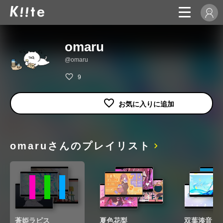
omaru
@omaru
9
omaruさんのプレイリスト
蒼姫ラピス
夏色花梨
双葉湊音