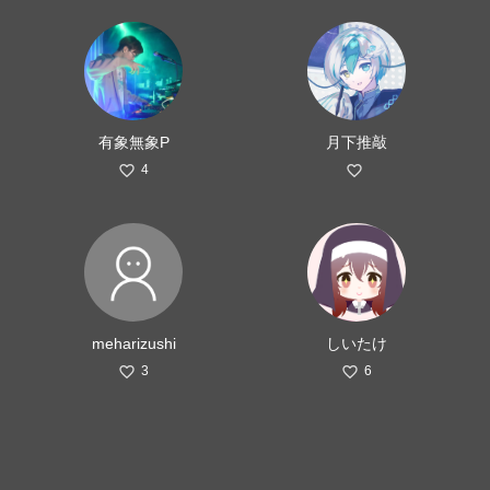
有象無象P
月下推敲
4
meharizushi
しいたけ
3
6