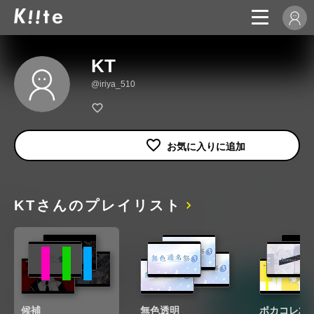
KT
@iriya_510
KTさんのプレイリスト
候補
無色透明
ボカコレ20