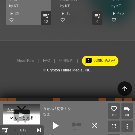
by
KT
by
KT
by
KT
play_arrow
play_arrow
play_arrow
29
13
476
queue_music
queue_music
12
6
feedback
About Kiite
FAQ
利用規約
お問い合わせ
©
Crypton Future Media, INC.
arrow_upward
うかぶ / 初音ミク
なま
110
88
play_arrow
shuffle
fullscreen
more_vert
queue_music
skip_previous
skip_next
1
/12
サビ