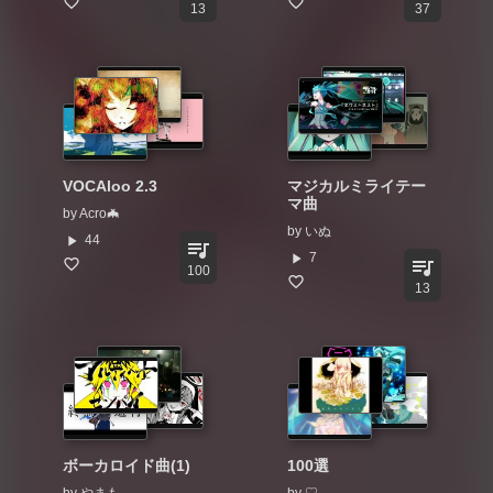
13
37
VOCAloo 2.3
マジカルミライテー
マ曲
by
Acro🦇
by
いぬ
play_arrow
44
queue_music
play_arrow
7
queue_music
100
13
ボーカロイド曲(1)
100選