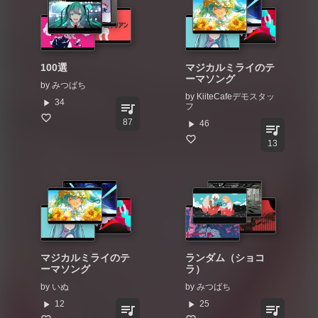
100選
マジカルミライのテ
ーマソング
by
みつばち
by
KiiteCafeデモスタッ
play_arrow
34
queue_music
フ
87
play_arrow
46
queue_music
13
マジカルミライのテ
ランダム（ショコ
ーマソング
ラ）
by
いぬ
by
みつばち
play_arrow
play_arrow
12
25
queue_music
queue_music