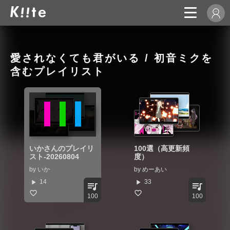
愛されなくても君がいる / 初音ミクを
含むプレイリスト
いかさんのプレイリ
100選（高更新頻
スト-20260804
度）
by
いか
by
めーあい
play_arrow
play_arrow
14
33
queue_music
queue_music
100
100