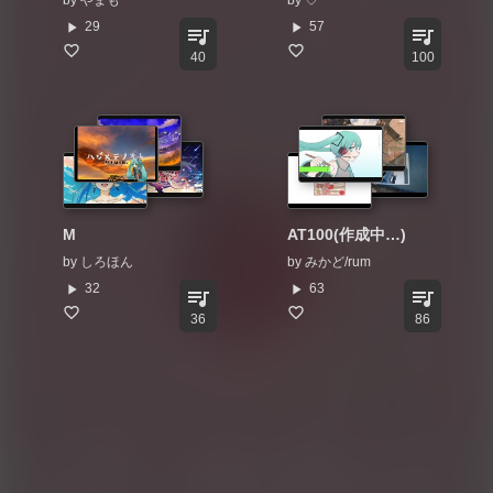
by
やまも
by
♡
play_arrow
play_arrow
29
57
queue_music
queue_music
40
100
M
AT100(作成中…)
by
しろほん
by
みかど/rum
play_arrow
play_arrow
32
63
queue_music
queue_music
36
86