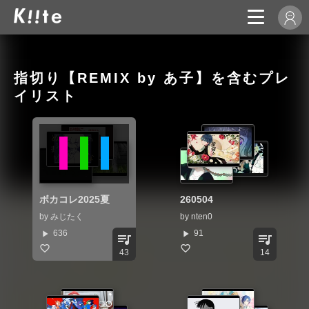
指切り【REMIX by あ子】を含むプレ
イリスト
ボカコレ2025夏
260504
by
みじたく
by
nten0
play_arrow
play_arrow
636
91
queue_music
queue_music
43
14