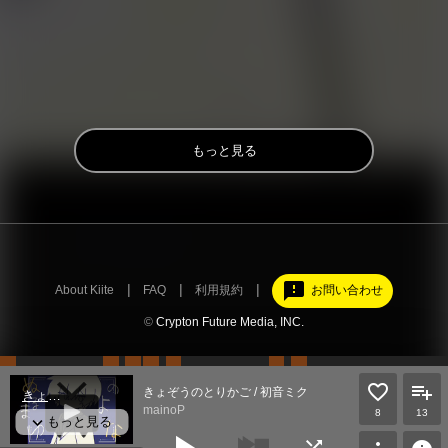
もっと見る
feedback
About Kiite
FAQ
利用規約
お問い合わせ
©
Crypton Future Media, INC.
きょぞうのとりかご / 初音ミク
mainoP
8
13