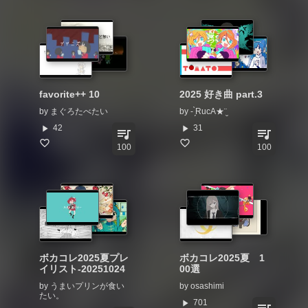
favorite++ 10
2025 好き曲 part.3
by
まぐろたべたい
by
- ̗̀‎RucA★¨̮
play_arrow
play_arrow
42
31
queue_music
queue_music
100
100
ボカコレ2025夏プレ
ボカコレ2025夏 1
イリスト-20251024
00選
by
うまいプリンが食い
by
osashimi
たい。
play_arrow
701