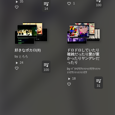
queue_music
play_arrow
35
queue_music
1
100
14
好きなボカロ(8)
ドロドロしていたり
複雑だったり愛が重
by
とろろ
かったりヤンデレだ
ったり
play_arrow
24
queue_music
by
ﾊﾞｸﾊｱｱｱｧｧｧｯｧｱｱｱｯｧｧｯ
100
ｧｧｱｱｧｧｯｧｧｧｧｱｱ
play_arrow
18
queue_music
31