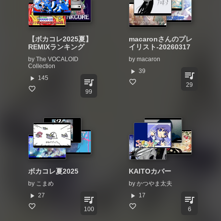
【ボカコレ2025夏】
macaronさんのプレ
REMIXランキング
イリスト-20260317
by
The VOCALOID
by
macaron
Collection
play_arrow
39
queue_music
play_arrow
145
queue_music
29
99
ボカコレ夏2025
KAITOカバー
by
こまめ
by
かつやま太夫
play_arrow
play_arrow
27
17
queue_music
queue_music
100
6