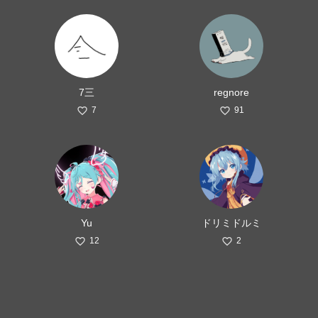
7三
regnore
7
91
Yu
ドリミドルミ
12
2