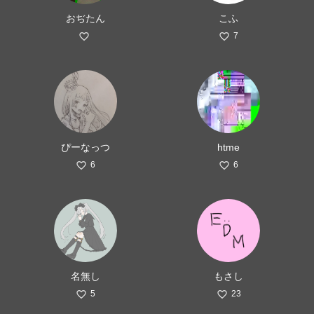
おぢたん
こふ
7
ぴーなっつ
htme
6
6
名無し
もさし
5
23