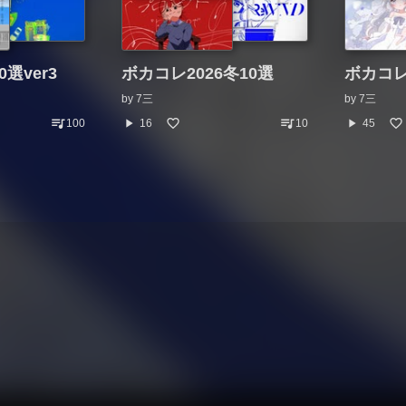
選ver3
ボカコレ2026冬10選
ボカコレ
by
7三
by
7三
queue_music
queue_music
play_arrow
play_arrow
100
16
10
45