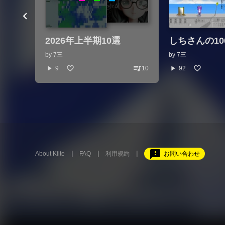
2026年上半期10選
しちさんの100
by
7三
by
7三
queue_music
play_arrow
play_arrow
9
10
92
feedback
About Kiite
FAQ
利用規約
お問い合わせ