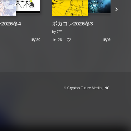
2026冬4
ボカコレ2026冬3
ボ
by
7三
by
queue_music
queue_music
play_arrow
play_arrow
80
28
69
©
Crypton Future Media, INC.