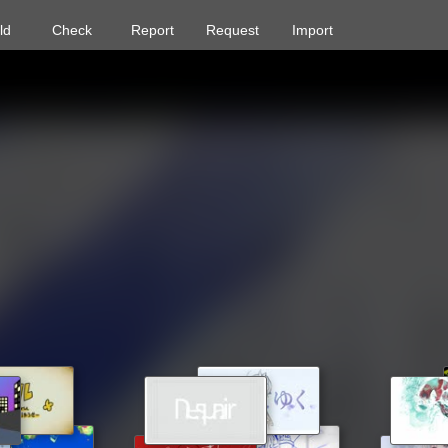
ld
Check
Report
Request
Import