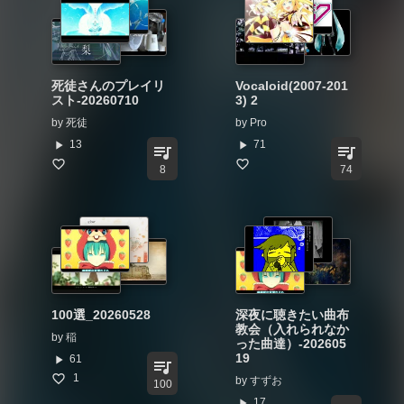
死徒さんのプレイリ
Vocaloid(2007-201
スト-20260710
3) 2
by
死徒
by
Pro
play_arrow
play_arrow
13
71
queue_music
queue_music
8
74
100選_20260528
深夜に聴きたい曲布
教会（入れられなか
by
稲
った曲達）-202605
19
play_arrow
61
queue_music
1
by
すずお
100
play_arrow
17