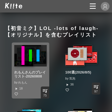
【初音ミク】LOL -lots of laugh-
【オリジナル】を含むプレイリスト
れもんさんのプレイ
100選(2026/8/5)
リスト-20260808
by
気泡
by
れもん
play_arrow
36
queue_music
play_arrow
18
queue_music
97
75