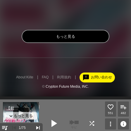
もっと見る
feedback
About Kiite
FAQ
利用規約
お問い合わせ
©
Crypton Future Media, INC.
修正版）【オリジナル曲】
551
482
play_arrow
shuffle
more_vert
info
queue_music
skip_previous
skip_next
1
/75
サビ