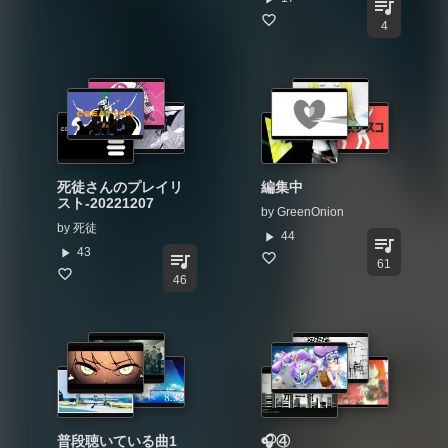
queue_music
4
死徒さんのプレイリ
編集中
スト-20221207
by
GreenOnion
by
死徒
play_arrow
44
queue_music
play_arrow
43
queue_music
61
46
普段聴いている曲1
🎧️④