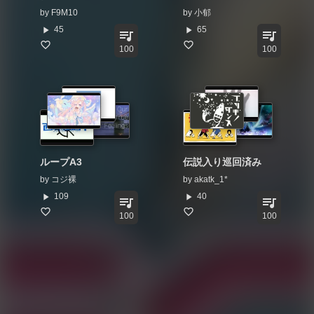
by
F9M10
by
小郁
play_arrow
play_arrow
45
65
queue_music
queue_music
100
100
ループA3
伝説入り巡回済み
by
コジ裸
by
akatk_1*
play_arrow
play_arrow
109
40
queue_music
queue_music
100
100