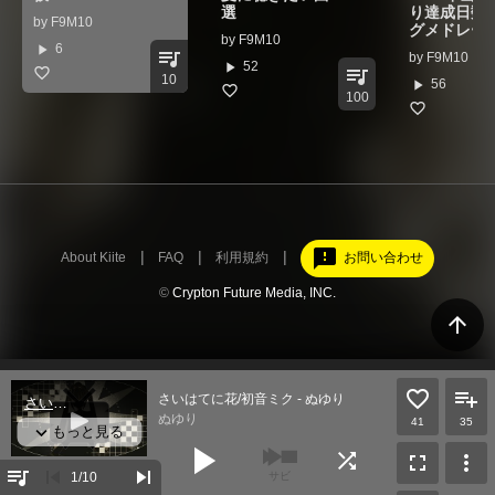
選
り達成日数
by
F9M10
グメドレー
by
F9M10
play_arrow
6
queue_music
by
F9M10
play_arrow
52
queue_music
10
play_arrow
56
100
feedback
About Kiite
FAQ
利用規約
お問い合わせ
©
Crypton Future Media, INC.
arrow_upward
さいはてに花/初音ミク - ぬゆり
ぬゆり
41
35
play_arrow
shuffle
fullscreen
more_vert
queue_music
skip_previous
skip_next
1
/10
サビ