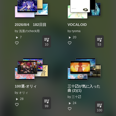
2026/8/4 182日目
VOCALOID
by
浅葱のcheck用
by
ryoma
play_arrow
play_arrow
7
20
queue_music
queue_music
10
53
100選-オリィ
三十〼が気に入った
曲 (2)(1)
by
オリィ
by
三十〼
play_arrow
28
queue_music
play_arrow
24
queue_music
99
100