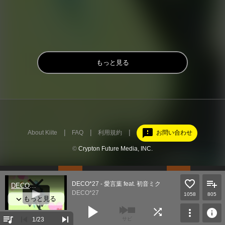
もっと見る
feedback
About Kiite
FAQ
利用規約
お問い合わせ
©
Crypton Future Media, INC.
DECO*27 - 愛言葉 feat. 初音ミク
DECO*27
1058
805
play_arrow
shuffle
more_vert
info
queue_music
skip_previous
skip_next
1
/23
サビ