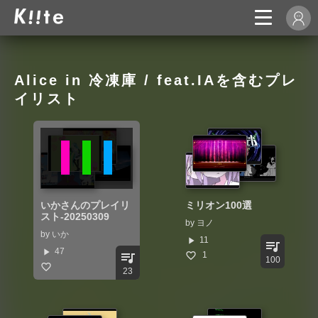
Alice in 冷凍庫 / feat.IAを含むプレ
イリスト
いかさんのプレイリ
ミリオン100選
スト-20250309
by
ヨノ
by
いか
play_arrow
11
queue_music
play_arrow
47
queue_music
1
100
23