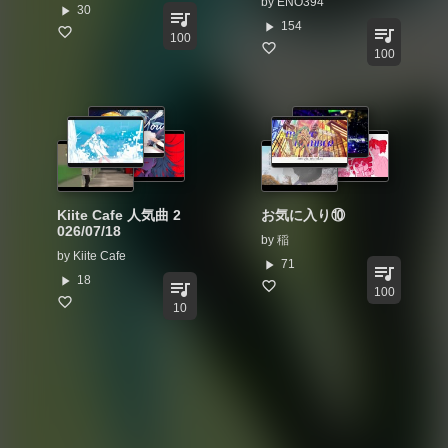
by
ENO394
play_arrow
30
queue_music
play_arrow
154
queue_music
100
100
Kiite Cafe 人気曲 2
お気に入り⑩
026/07/18
by
稲
by
Kiite Cafe
play_arrow
71
queue_music
play_arrow
18
queue_music
100
10