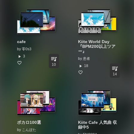
cafe
Kiite World Day
『BPM200以上ツア
by
零0s3
ー』
play_arrow
3
queue_music
by
患者
10
play_arrow
18
queue_music
14
ボカロ100選
Kiite Cafe 人気曲 収
録中5
by
こんぽた