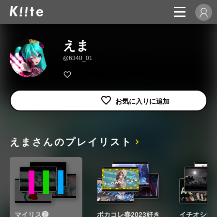
えま
@6340_01
えまさんのプレイリスト
マイリス❷
ボカコレ春2023好き
イチオシ好