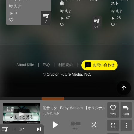
曲
スト
by
えま
by
えま
by
えま
play_arrow
3
queue_music
play_arrow
play_arrow
47
26
queue_music
7
67
feedback
About Kiite
FAQ
利用規約
お問い合わせ
©
Crypton Future Media, INC.
arrow_upward
初音ミク - Baby Maniacs 【オリジナル曲+PV】
わかむらP
223
200
play_arrow
shuffle
fullscreen
more_vert
queue_music
skip_previous
skip_next
1
/7
サビ