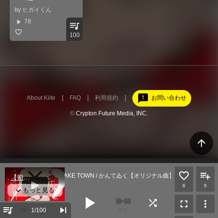
by
ヒガイくん
play_arrow
78
queue_music
100
feedback
About Kiite
FAQ
利用規約
お問い合わせ
©
Crypton Future Media, INC.
arrow_upward
【初音ミク】FAKE TOWN / かんてゐく【オリジナル曲】
かんてゐく
6
5
play_arrow
shuffle
fullscreen
more_vert
queue_music
skip_previous
skip_next
1
/100
サビ