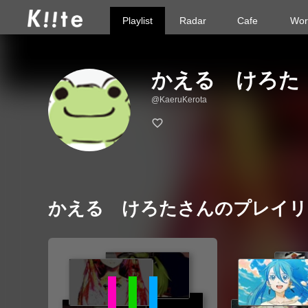
Playlist
Radar
Cafe
Wor
かえる けろた
@KaeruKerota
かえる けろたさんのプレイリ