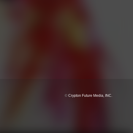
©
Crypton Future Media, INC.