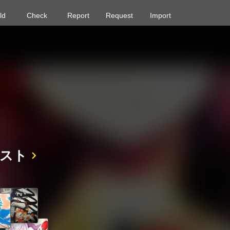
ld
Check
Report
Request
Import
スト