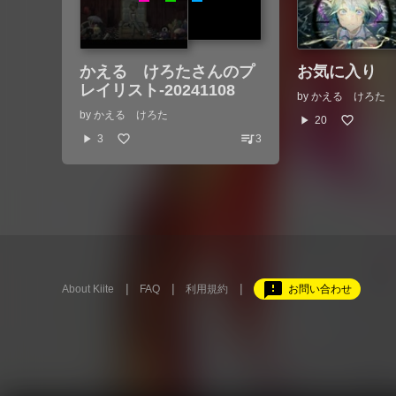
かえる けろたさんのプ
お気に入り
レイリスト-20241108
by
かえる けろた
by
かえる けろた
play_arrow
20
queue_music
play_arrow
3
3
feedback
About Kiite
FAQ
利用規約
お問い合わせ