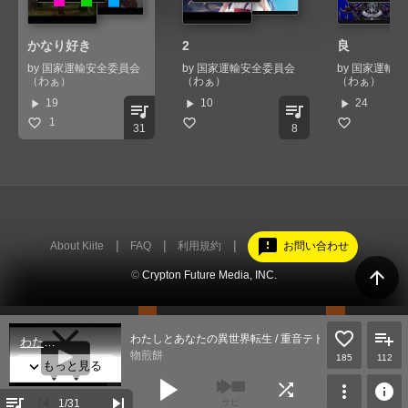
かなり好き
2
良
by
国家運輸安全委員会
by
国家運輸安全委員会
by
国家運輸安
（わぁ）
（わぁ）
（わぁ）
play_arrow
play_arrow
play_arrow
19
10
24
queue_music
queue_music
1
31
8
feedback
About Kiite
FAQ
利用規約
お問い合わせ
arrow_upward
©
Crypton Future Media, INC.
わたしとあなたの異世界転生 / 重音テト
物煎餅
185
112
play_arrow
shuffle
more_vert
info
queue_music
skip_previous
skip_next
1
/31
サビ