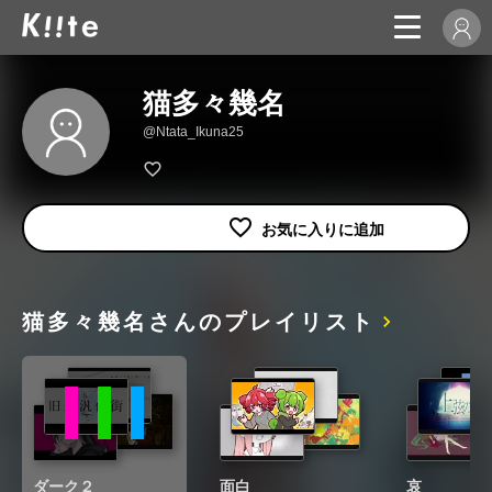
猫多々幾名
@Ntata_Ikuna25
猫多々幾名さんのプレイリスト
ダーク２
面白
哀