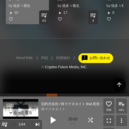
by
猫多々幾名
by
猫多々幾名
by
猫多々幾名
play_arrow
play_arrow
play_arrow
40
17
8
queue_music
queue_music
44
4
feedback
About Kiite
FAQ
利用規約
お問い合わせ
©
Crypton Future Media, INC.
arrow_upward
旧約汎化街 / 柊マグネタイト feat.初音ミク
柊マグネタイト
568
461
play_arrow
shuffle
fullscreen
more_vert
queue_music
skip_previous
skip_next
1
/44
サビ