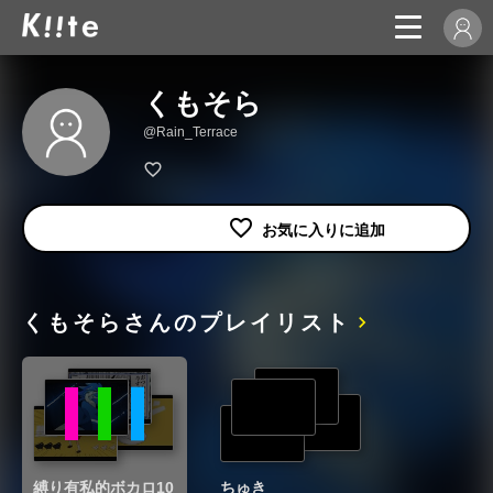
くもそら
@Rain_Terrace
くもそらさんのプレイリスト
縛り有私的ボカロ10
ちゅき