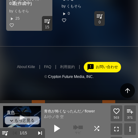
0選(作成中)
by
くもそら
by
くもそら
play_arrow
0
queue_music
play_arrow
25
queue_music
0
15
feedback
About Kiite
FAQ
利用規約
お問い合わせ
©
Crypton Future Media, INC.
arrow_upward
青色が怖くなったんだ／flower
Δ /小ノ寺 空
503
371
play_arrow
shuffle
fullscreen
more_vert
queue_music
skip_previous
skip_next
1
/15
サビ