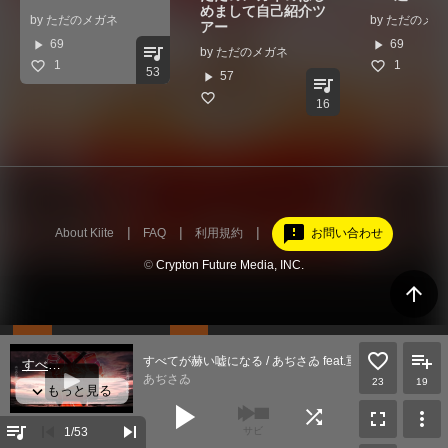
めまして自己紹介ツ
by
ただのメガネ
by
ただのメガ
アー
play_arrow
play_arrow
69
69
queue_music
by
ただのメガネ
1
1
53
play_arrow
57
queue_music
16
feedback
About Kiite
FAQ
利用規約
お問い合わせ
©
Crypton Future Media, INC.
arrow_upward
すべてが赫い嘘になる / あぢさゐ feat.重音テトSV
あぢさゐ
23
19
play_arrow
shuffle
fullscreen
more_vert
queue_music
skip_previous
skip_next
1
/53
サビ