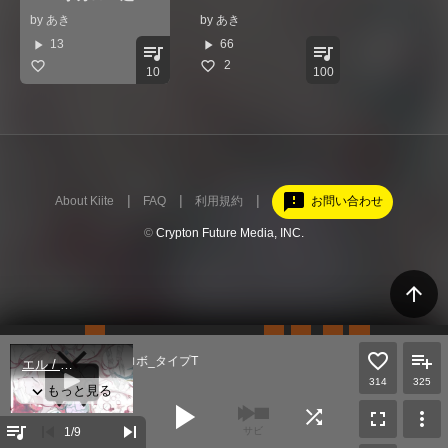
by
あき
by
あき
play_arrow
play_arrow
13
66
queue_music
queue_music
2
10
100
feedback
About Kiite
FAQ
利用規約
お問い合わせ
©
Crypton Future Media, INC.
arrow_upward
エル / ナースロボ_タイプT
二錠
314
325
play_arrow
shuffle
fullscreen
more_vert
queue_music
skip_previous
skip_next
1
/9
サビ