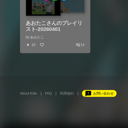
あおたこさんのプレイリ
スト-20260401
by
あおたこ
queue_music
play_arrow
16
14
feedback
About Kiite
FAQ
利用規約
お問い合わせ