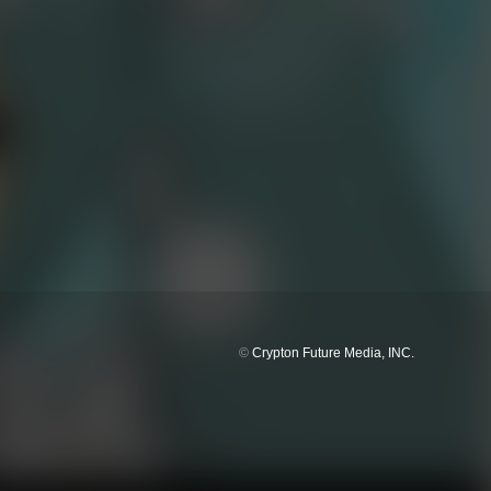
©
Crypton Future Media, INC.