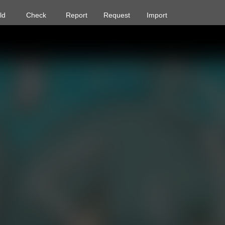
ld
Check
Report
Request
Import