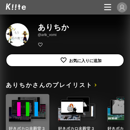
ありちか
@artk_vomi
ありちかさんのプレイリスト
好きボカロ未殿堂 3
好きボカロ未殿堂 3
好きボカロ未