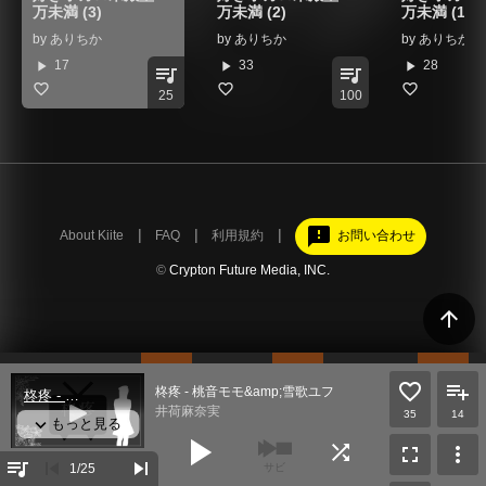
万未満 (3)
万未満 (2)
万未満 (1)
by
ありちか
by
ありちか
by
ありちか
play_arrow
play_arrow
play_arrow
17
33
28
queue_music
queue_music
25
100
feedback
About Kiite
FAQ
利用規約
お問い合わせ
©
Crypton Future Media, INC.
arrow_upward
柊疼 - 桃音モモ&amp;雪歌ユフ
井荷麻奈実
35
14
play_arrow
shuffle
fullscreen
more_vert
queue_music
skip_previous
skip_next
1
/25
サビ