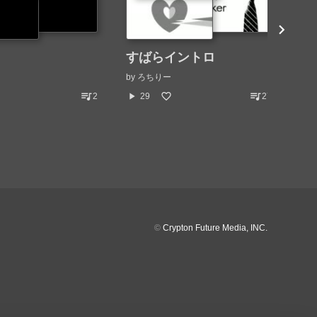
すばらイントロ
お
by
ろちりー
by
queue_music
queue_music
play_arrow
play_arrow
2
29
27
©
Crypton Future Media, INC.