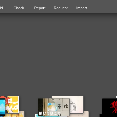
ld
Check
Report
Request
Import