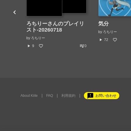
ろちりーさんのプレイリ
気分
スト-20260718
by
ろちりー
by
ろちりー
play_arrow
72
queue_music
play_arrow
9
0
feedback
About Kiite
FAQ
利用規約
お問い合わせ