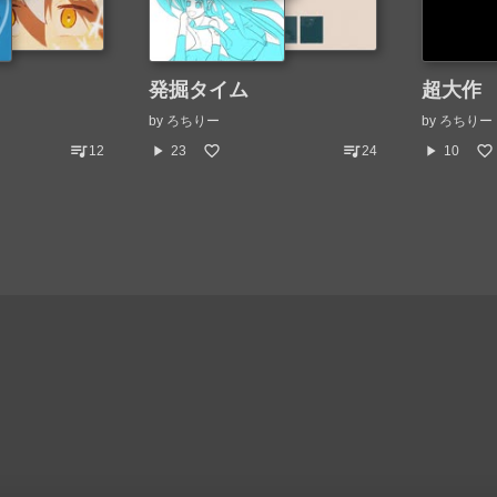
発掘タイム
超大作
by
ろちりー
by
ろちりー
queue_music
queue_music
play_arrow
play_arrow
12
23
24
10