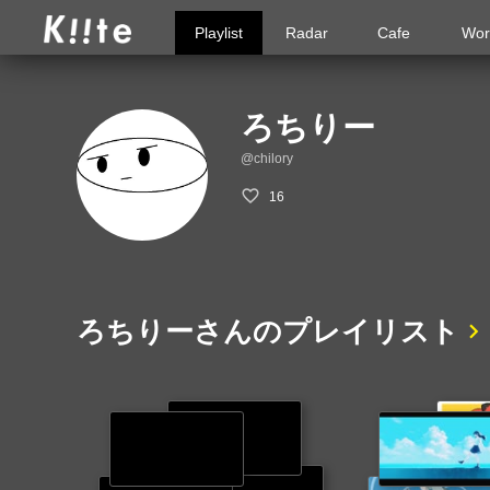
Playlist
Radar
Cafe
Wor
ろちりー
@chilory
16
ろちりーさんのプレイリスト