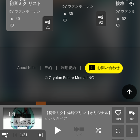
初音ミク リスト
抜粋 その4
by
ヴァンホーテン
by
ヴァンホーテン
by
ヴァンホー
play_arrow
35
queue_music
play_arrow
play_arrow
40
52
queue_music
92
21
feedback
About Kiite
FAQ
利用規約
お問い合わせ
©
Crypton Future Media, INC.
arrow_upward
【初音ミク】爆砕プリン【オリジナル】
かいりきベア
183
87
play_arrow
shuffle
fullscreen
more_vert
queue_music
skip_previous
skip_next
1
/21
サビ