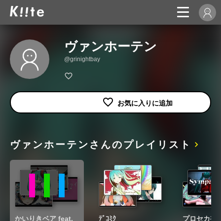
ヴァンホーテン
@grinightbay
ヴァンホーテンさんのプレイリスト
かいりきベア feat.
ﾃﾞｺﾐｸ
プロセカ初