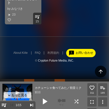
ト
by
みなづき
play_arrow
23
queue_music
15
feedback
About Kiite
FAQ
利用規約
お問い合わせ
©
Crypton Future Media, INC.
arrow_upward
カチューシャ食べてみた／初音ミク
鯖頭
311
185
play_arrow
shuffle
fullscreen
more_vert
queue_music
skip_previous
skip_next
1
/15
サビ