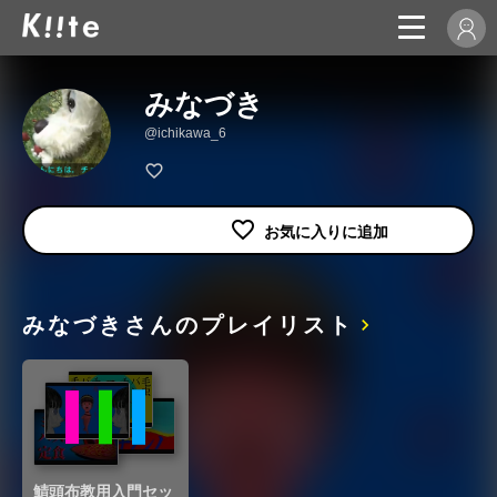
みなづき
@ichikawa_6
みなづきさんのプレイリスト
鯖頭布教用入門セッ