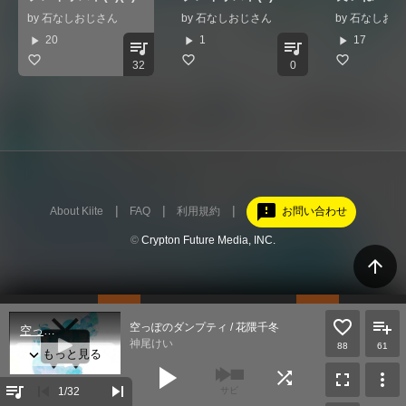
by
石なしおじさん
by
石なしおじさん
by
石なしおじ
play_arrow
play_arrow
play_arrow
20
1
17
queue_music
queue_music
32
0
feedback
About Kiite
FAQ
利用規約
お問い合わせ
©
Crypton Future Media, INC.
arrow_upward
空っぽのダンプティ / 花隈千冬
神尾けい
88
61
play_arrow
shuffle
fullscreen
more_vert
queue_music
skip_previous
skip_next
1
/32
サビ