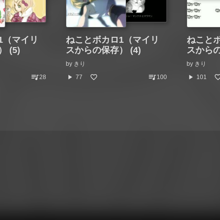
1（マイリ
ねことボカロ1（マイリ
ねこと
(5)
スからの保存） (4)
スからの
by
きり
by
きり
queue_music
queue_music
play_arrow
play_arrow
28
77
100
101