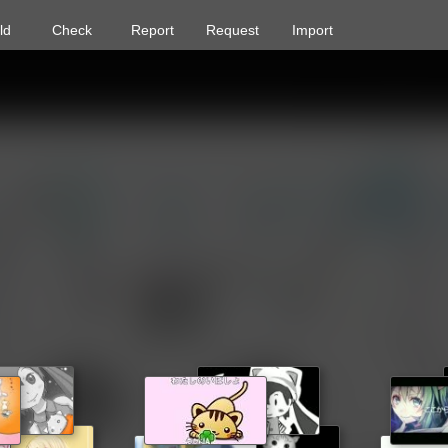
ld
Check
Report
Request
Import