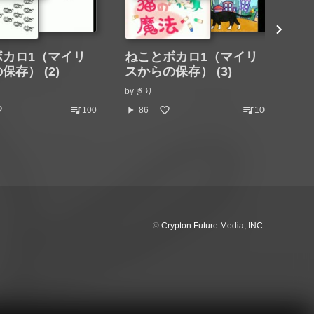
ボカロ1（マイリ
ねことボカロ1（マイリ
ね
保存） (2)
スからの保存） (3)
ス
by
きり
by
queue_music
queue_music
play_arrow
play_arrow
100
86
100
©
Crypton Future Media, INC.