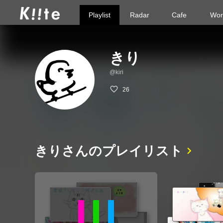
Playlist
Radar
Cafe
Wor
きり
@kiri
26
きりさんのプレイリスト