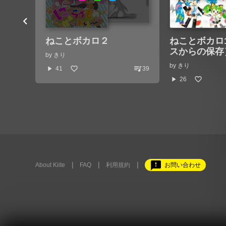
ねことボカロ２
ねことボカロ
スからの保存） 
by
きり
by
きり
queue_music
play_arrow
41
39
play_arrow
26
feedback
About Kiite
FAQ
利用規約
お問い合わせ