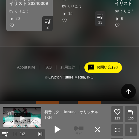
イリスト-20240309
イリスト-202
by
くりこう
by
くりこう
by
くりこう
play_arrow
15
queue_music
play_arrow
play_arrow
20
6
queue_music
33
2
feedback
About Kiite
FAQ
利用規約
お問い合わせ
©
Crypton Future Media, INC.
arrow_upward
初音ミク - Hatsune - オリジナル
TKN
223
135
play_arrow
shuffle
fullscreen
more_vert
queue_music
skip_previous
skip_next
1
/2
サビ