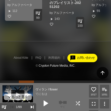
のプレイリスト-202
by
アルファベータ
by
アルファベ
51202
play_arrow
play_arrow
112
55
queue_music
by
アルファベータ
99
play_arrow
143
queue_music
100
feedback
About Kiite
FAQ
利用規約
お問い合わせ
©
Crypton Future Media, INC.
arrow_upward
ヴィラン / flower
てにをは
1017
1051
play_arrow
shuffle
fullscreen
more_vert
queue_music
skip_previous
skip_next
1
/99
サビ